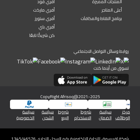
المنتجات المميزة
أفري فود
أعلى المتاجر
أفري ماركت
برنامج النقاط والمكافآت
أفري ستورز
أفري باي
كن شريكًا تابعًا
روابط وسائل التواصل الاجتماعي
تسوق من أينما كنت
CopyRight Afrisoq@2021-2025
مركز
سياسة
شروط
شروط
سياسة
سياسة
الوظائف
الضمان
الاستخدام
البيع
الشحن
الخصوصية
شركة افريسوق للتجارة الالكترونية رقم السجل التجاري 1345/46576