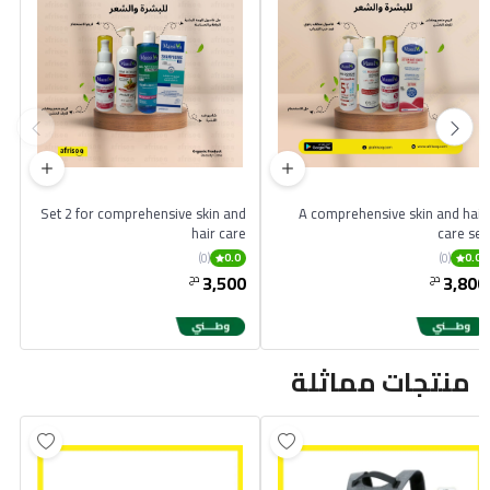
Set 2 for comprehensive skin and
A comprehensive skin and hair
hair care
care set
(0)
(0)
0.0
0.0
3,500
3,800
دج
دج
منتجات مماثلة