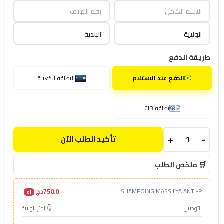
طريقة الدفع
الدفع عند الاستلام
البطاقة الذهبية
بطاقة CIB
+
-
تأكيد الطلب الآن
🛒 ملخص الطلب
750.0دج
SHAMPOING MASSILYA ANTI-P...
x1
التوصيل
👇 اختر الولاية