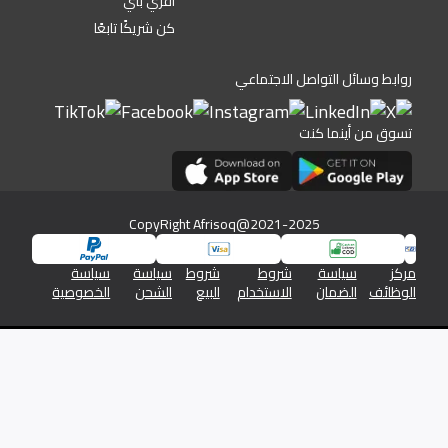
أفري باي
كن شريكًا تابعًا
روابط وسائل التواصل الاجتماعي
تسوق من أينما كنت
CopyRight Afrisoq@2021-2025
مركز
سياسة
شروط
شروط
سياسة
سياسة
الوظائف
الضمان
الاستخدام
البيع
الشحن
الخصوصية
شركة افريسوق للتجارة الالكترونية رقم السجل التجاري 1345/46576
والرقم الضريبي 19613350026613800000
خصوصيتك مهمة