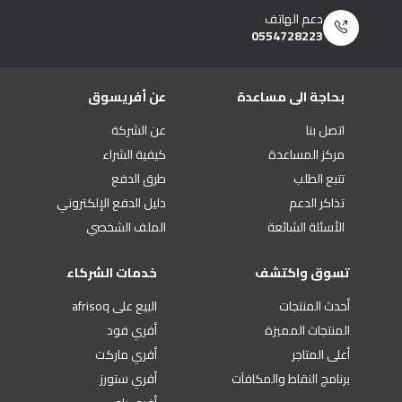
دعم الهاتف
0554728223
بحاجة الى مساعدة
عن أفريسوق
اتصل بنا
عن الشركة
مركز المساعدة
كيفية الشراء
تتبع الطلب
طرق الدفع
تذاكر الدعم
دليل الدفع الإلكتروني
الأسئلة الشائعة
الملف الشخصي
تسوق واكتشف
خدمات الشركاء
أحدث المنتجات
البيع على afrisoq
المنتجات المميزة
أفري فود
أعلى المتاجر
أفري ماركت
برنامج النقاط والمكافآت
أفري ستورز