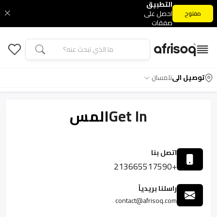
التطبيق
احصل على
مفتوح
صفقات
التطبيق
الحصرية
توصيل الى
تلمسان
Get In
المس
اتصل بنا
+213665517590
راسلنا بريدياً
contact@afrisoq.com