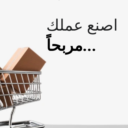
اصنع عملك
مربحاً...