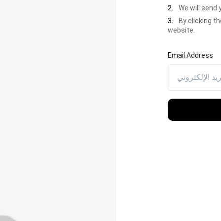
2.
We will send y
3.
By clicking t
website.
Email Address