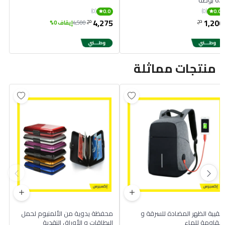
(0)
(0)
0.0
0.0
4,275
1,200
دج
دج
4,500
إيقاف 0%
منتجات مماثلة
حقيبة الظهر المضادة للسرقة و
محفظة يدوية من الألمنيوم لحمل
مقاومة للماء
البطاقات و الأوراق النقدية