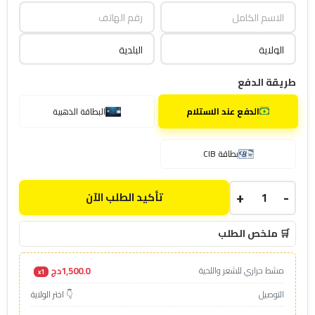
طريقة الدفع
الدفع عند الاستلام
البطاقة الذهبية
بطاقة CIB
+
-
تأكيد الطلب الآن
🛒 ملخص الطلب
1,500.0دج
مشط حراري للشعر واللحية
x1
التوصيل
👇 اختر الولاية