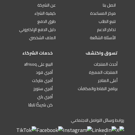
اتصل بنا
عن الشركة
مركز المساعدة
كيفية الشراء
تتبع الطلب
طرق الدفع
تذاكر الدعم
دليل الدفع الإلكتروني
الأسئلة الشائعة
الملف الشخصي
تسوق واكتشف
خدمات الشركاء
أحدث المنتجات
البيع على afrisoq
المنتجات المميزة
أفري فود
أعلى المتاجر
أفري ماركت
برنامج النقاط والمكافآت
أفري ستورز
أفري باي
كن شريكًا تابعًا
روابط وسائل التواصل الاجتماعي