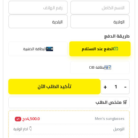
طريقة الدفع
الدفع عند الاستلام
البطاقة الذهبية
بطاقة CIB
+
-
تأكيد الطلب الآن
🛒 ملخص الطلب
4,500.0دج
Men's sunglasses
x1
التوصيل
👇 اختر الولاية