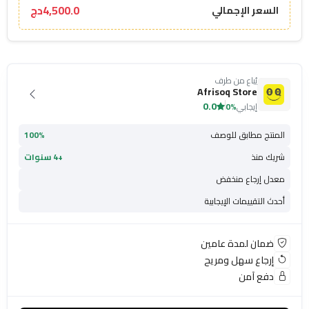
4,500.0دج
السعر الإجمالي
يُباع من طرف
Afrisoq Store
0.0
إيجابي
0%
المنتج مطابق للوصف
100%
شريك منذ
+4 سنوات
معدل إرجاع منخفض
أحدث التقييمات الإيجابية
ضمان لمدة عامين
إرجاع سهل ومريح
دفع آمن