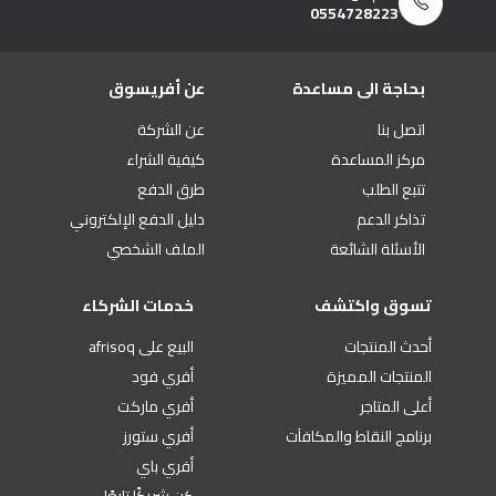
0554728223
بحاجة الى مساعدة
عن أفريسوق
اتصل بنا
عن الشركة
مركز المساعدة
كيفية الشراء
تتبع الطلب
طرق الدفع
تذاكر الدعم
دليل الدفع الإلكتروني
الأسئلة الشائعة
الملف الشخصي
تسوق واكتشف
خدمات الشركاء
أحدث المنتجات
البيع على afrisoq
المنتجات المميزة
أفري فود
أعلى المتاجر
أفري ماركت
برنامج النقاط والمكافآت
أفري ستورز
أفري باي
كن شريكًا تابعًا