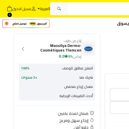
العربية
تسجيل الدخول
0
يسوق
يُباع من طرف
Massilya Dermo-
Cosmétiques Tlemcen
0.0
إيجابي
0%
المنتج مطابق للوصف
100%
شريك منذ
+2 سنوات
معدل إرجاع منخفض
أحدث التقييمات الإيجابية
ضمان لمدة عامين
إرجاع سهل ومريح
دفع آمن