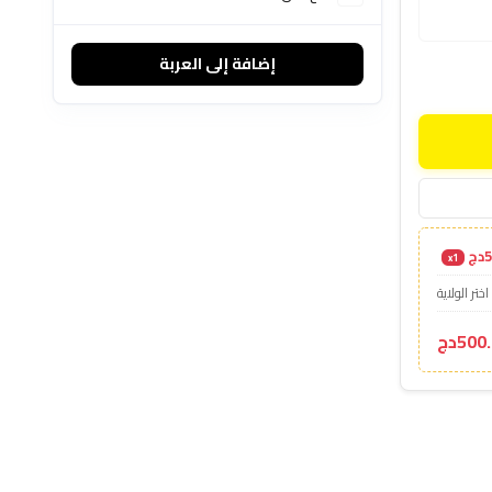
إضافة إلى العربة
ج
x1
اختر الولاية
500دج