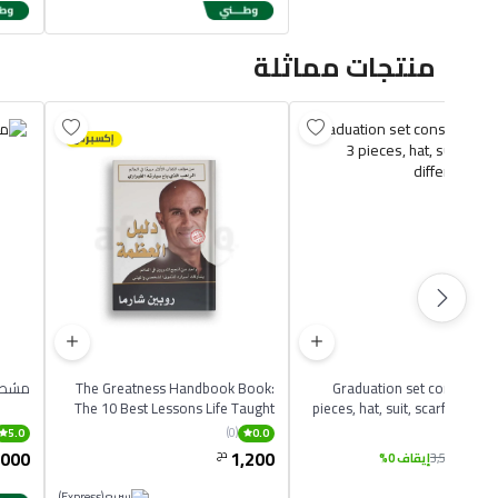
منتجات مماثلة
Graduation set consisting 
The Greatness Handbook Book:
مشط ح
The 10 Best Lessons Life Taught
pieces, hat, suit, scarf, in diffe
Me English Paperbac
co
(0)
(0)
5.0
0.0
,000
1,200
3,
دج
دج
3,500
إيقاف 0%