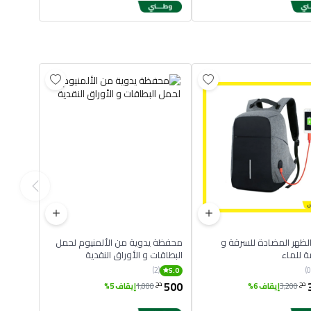
حقيبة الظهر المضادة للسرقة و
محفظة يدوية من الألمنيوم لحمل
 للماء
البطاقات و الأوراق النقدية
(2)
5.0
500
دج
دج
3,200
إيقاف 6%
1,000
إيقاف 5%