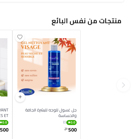
منتجات من نفس البائع
جل غسول للوجه للبشرة الجافة
YANT
والحساسة
S ET
50ML
(0)
0.0
0.0
500
500
دج