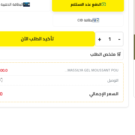
الدفع عند الاستلام
البطاقة الذهبية
بطاقة CIB
+
-
تأكيد الطلب الآن
🛒 ملخص الطلب
500.0د
MASSILYA GEL MOUSSANT POU...
التوصيل
👇 
.0
السعر الإجمالي