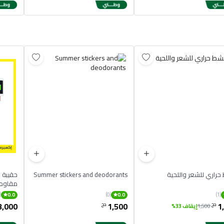
راري للشعر واللحية
Summer stickers and deodorants
مقاومة
(0)
(0)
(1)
0.0
0.0
3,000
1,500
1
دج
دج
1,500
إيقاف 33%