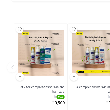
Set 2 for comprehensive skin and
A comprehensive skin an
hair care
c
(0)
0.0
3,500
دج
دج