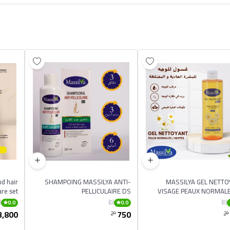
d hair
SHAMPOING MASSILYA ANTI-
MASSILYA GEL NETTO
are set
PELLICULAIRE DS
VISAGE PEAUX NORMALE
MIXTES 2
(0)
(0)
(0)
0.0
0.0
3,800
750
دج
دج