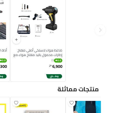
ضاغط هواء لاسلكي أصلي منفاخ
أداة 
إطارات محمول باليد منفاخ هواء مع
شاشة LCD رقمية قابل
(0)
0.0
0.0
,300
6,900
دج
منتجات مماثلة