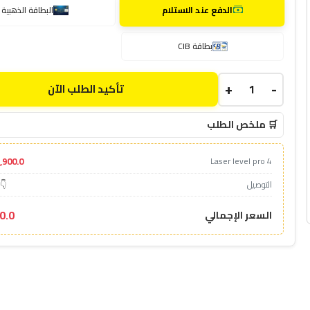
الدفع عند الاستلام
البطاقة الذهبية
بطاقة CIB
+
-
تأكيد الطلب الآن
🛒 ملخص الطلب
1,900.0د
Laser level pro 4
التوصيل
👇 
00.0
السعر الإجمالي