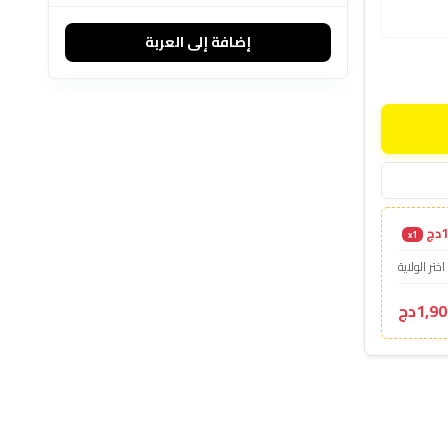
إضافة إلى العربة
ج
x1
اختر الولاية
1,9دج