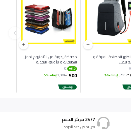
حقيبة الظهر المضادة للسرقة و
محفظة يدوية من الألمنيوم لحمل
 للماء
البطاقات و الأوراق النقدية
(2)
5.0
500
دج
دج
3,200
إيقاف 6%
1,000
إيقاف 5%
24/7 مركز الدعم
نحن نضمن دعم الجودة