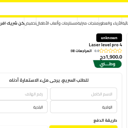
ئية
الأزياء والعطور
منتجات منزلية
مستلزمات وألعاب الأطفال
تخفيض
كن شريك افر
unknown
Laser level pro 4
0.0
المراجعات (0)
1,900.0دج
للطلب السريع، يرجى ملء الاستمارة أدناه
طريقة الدفع