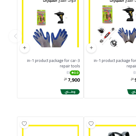
3-in-1 product package for car
4-in-1 product package fo
repair tools
repai
(0)
0.0
7,900
دج
دج