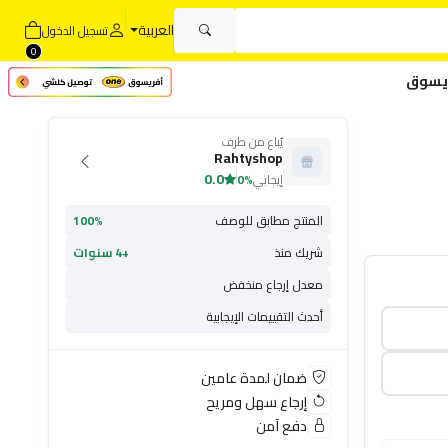
العربية
تسجيل الدخول
0
يسوق
يُباع من طرف
Rahtyshop
0.0
إيجابي
0%
المنتج مطابق للوصف
100%
شريك منذ
+4 سنوات
معدل إرجاع منخفض
أحدث التقييمات الإيجابية
ضمان لمدة عامين
إرجاع سهل ومريح
دفع آمن