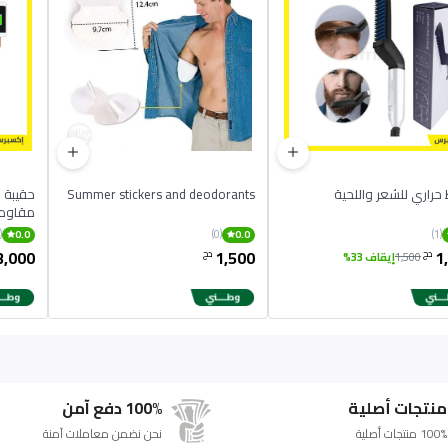
راري للشعر واللحية
Summer stickers and deodorants
مقاومة
(0)
(0)
(1)
0.0
0.0
3,000
1,500
1
دج
دج
1,500
إيقاف 33%
منتجات أصلية
100% دفع آمن
100% منتجات أصلية
نحن نضمن معاملات آمنة