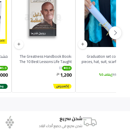
Graduation set consisting 
The Greatness Handbook Book:
مشط ح
The 10 Best Lessons Life Taught
pieces, hat, suit, scarf, in diffe
Me English Paperbac
co
(0)
(0)
5.0
0.0
,000
1,200
3,
دج
دج
3,500
إيقاف 0%
شحن سريع
شحن سريع في جميع أنحاء البلاد