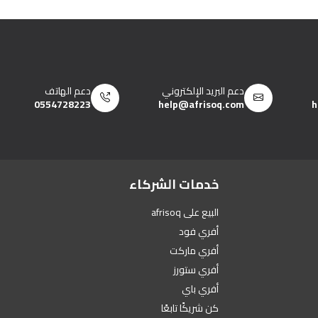
دعم البريد الإلكتروني
دعم الهاتف
0554728223
help@afrisoq.com
h
خدمات الشركاء
البيع على afrisoq
أفري فود
أفري ماركت
أفري ستورز
أفري باي
كن شريكًا تابعًا