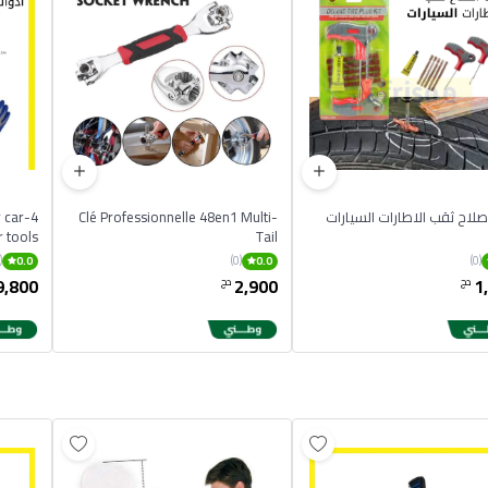
اصلاح ثقب الاطارات السيارات
Clé Professionnelle 48en1 Multi-
r car
r tools
Tail
(0)
(0)
(0)
0.0
0.0
9,800
2,900
1
دج
دج