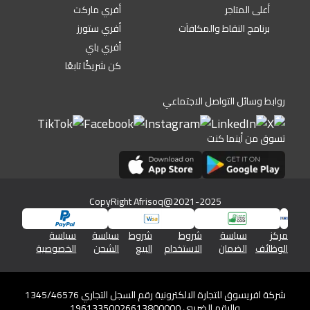
أعلى المتاجر
أفري ماركت
برنامج النقاط والمكافآت
أفري ستورز
أفري باي
كن شريكًا تابعًا
روابط وسائل التواصل الاجتماعي
تسوق من أينما كنت
CopyRight Afrisoq@2021-2025
مركز
سياسة
شروط
شروط
سياسة
سياسة
الوظائف
الضمان
الاستخدام
البيع
الشحن
الخصوصية
شركة افريسوق للتجارة الالكترونية رقم السجل التجاري 1345/46576
والرقم الضريبي 19613350026613800000