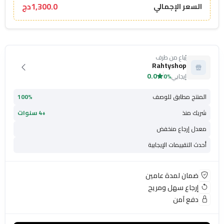
1,300.0دج
السعر الإجمالي
يُباع من طرف
Rahtyshop
0.0
إيجابي
0%
المنتج مطابق للوصف
100%
شريك منذ
+4 سنوات
معدل إرجاع منخفض
أحدث التقييمات الإيجابية
ضمان لمدة عامين
إرجاع سهل ومريح
دفع آمن