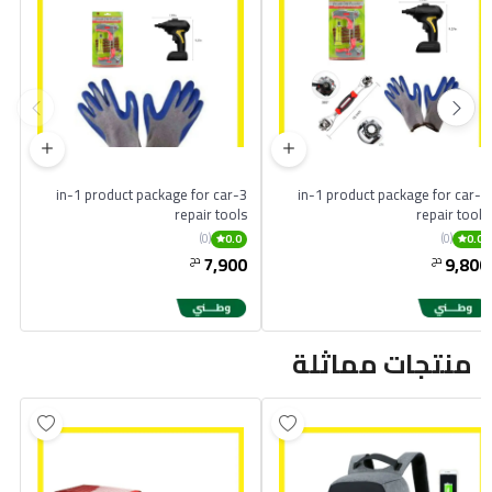
3-in-1 product package for car
4-in-1 product package for car
repair tools
repair tools
(0)
(0)
0.0
0.0
7,900
9,800
دج
دج
منتجات مماثلة