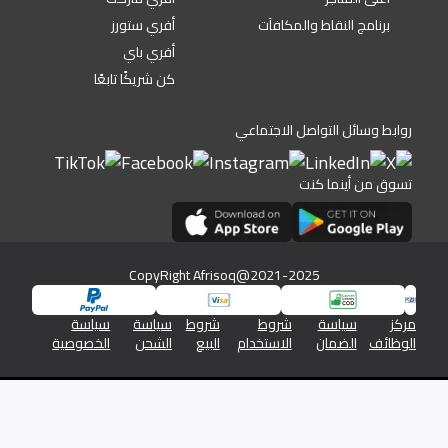
برنامج النقاط والمكافآت
أفري ستورز
أفري باي
كن شريكًا تابعًا
روابط وسائل التواصل الاجتماعي
تسوق من أينما كنت
CopyRight Afrisoq@2021-2025
مركز
سياسة
شروط
شروط
سياسة
سياسة
الوظائف
الضمان
الاستخدام
البيع
الشحن
الخصوصية
شركة افريسوق للتجارة الالكترونية رقم السجل التجاري 1345/46576
والرقم الضريبي 19613350026613800000