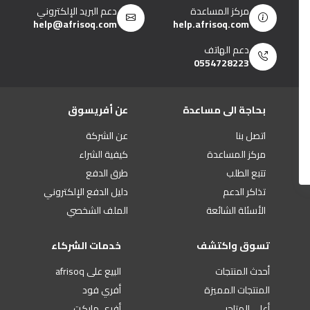
مركز المساعدة
دعم البريد الإلكتروني
help@afrisoq.com
help.afrisoq.com
دعم الهاتف
0554728223
بحاجة الى مساعدة
عن أفريسوق
اتصل بنا
عن الشركة
مركز المساعدة
كيفية الشراء
تتبع الطلب
طرق الدفع
تذاكر الدعم
دليل الدفع الإلكتروني
الأسئلة الشائعة
الملف الشخصي
تسوق واكتشف
خدمات الشركاء
أحدث المنتجات
البيع على afrisoq
المنتجات المميزة
أفري فود
أعلى المتاجر
أفري ماركت