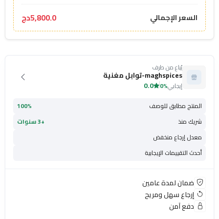
5,800.0دج
السعر الإجمالي
يُباع من طرف
maghspices-توابل مغنية
0.0
إيجابي
0%
المنتج مطابق للوصف
100%
شريك منذ
+3 سنوات
معدل إرجاع منخفض
أحدث التقييمات الإيجابية
ضمان لمدة عامين
إرجاع سهل ومريح
دفع آمن