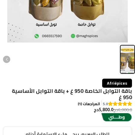
Afriépices
باقة التوابل الخاصة 950 غ + باقة التوابل الأساسية
950 غ
5.0
المراجعات (1)
5,800.0دج
6,000.0دج
للطلب السريع، يرجى ملء الاستمارة أدناه