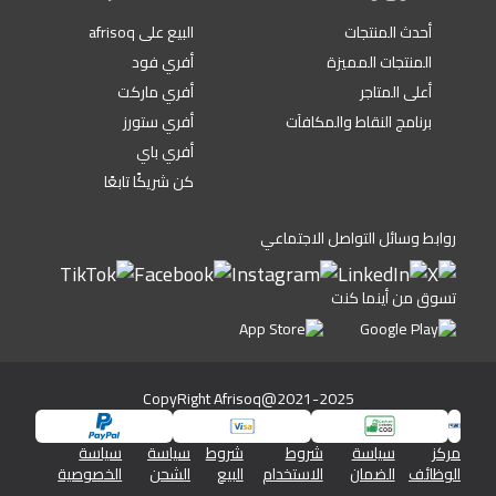
أحدث المنتجات
البيع على afrisoq
المنتجات المميزة
أفري فود
أعلى المتاجر
أفري ماركت
برنامج النقاط والمكافآت
أفري ستورز
أفري باي
كن شريكًا تابعًا
روابط وسائل التواصل الاجتماعي
تسوق من أينما كنت
CopyRight Afrisoq@2021-2025
مركز
سياسة
شروط
شروط
سياسة
سياسة
الوظائف
الضمان
الاستخدام
البيع
الشحن
الخصوصية