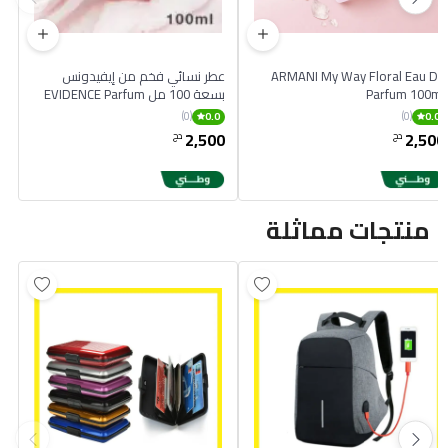
ARMANI My Way Floral Eau De
عطر نسائي فخم من إيفيدونس
Parfum 100ml
بسعة 100 مل EVIDENCE Parfum
Pour Femme 100 ml
(0)
(0)
0.0
0.0
2,500
2,500
دج
دج
منتجات مماثلة