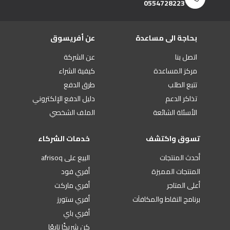
0554728223
بحاجة الى مساعدة
عن أفريسوق
اتصل بنا
عن الشركة
مركز المساعدة
كيفية الشراء
تتبع الطلب
طرق الدفع
تذاكر الدعم
دليل الدفع الإلكتروني
الأسئلة الشائعة
الملف الشخصي
تسوق واكتشف
خدمات الشركاء
أحدث المنتجات
البيع على afrisoq
المنتجات المميزة
أفري فود
أعلى المتاجر
أفري ماركت
برنامج النقاط والمكافآت
أفري ستورز
أفري باي
كن شريكًا تابعًا