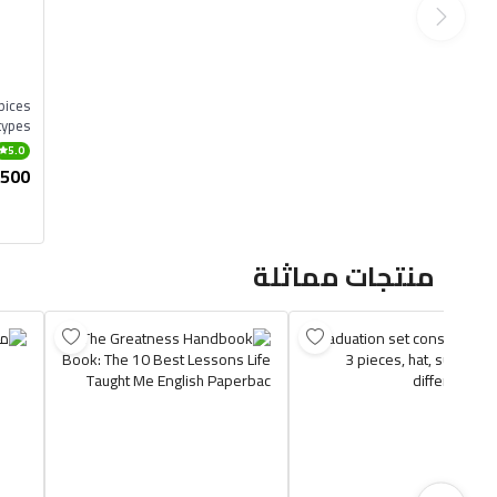
pices
types
5.0
,500
منتجات مماثلة