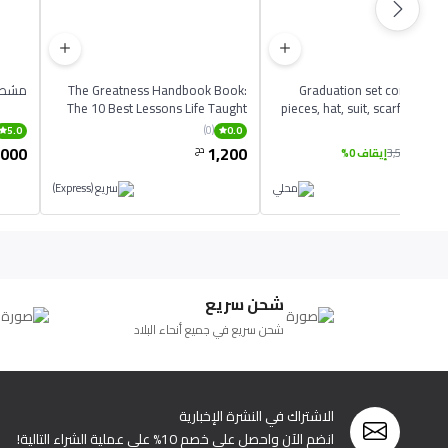
Graduation set consisting 
The Greatness Handbook Book:
مشط ح
The 10 Best Lessons Life Taught
pieces, hat, suit, scarf, in diffe
Me English Paperbac
co
(0)
(0)
5.0
0.0
,000
1,200
3,
دج
دج
3,500
إيقاف 0%
شحن سريع
شحن سريع في جميع أنحاء البلاد
الاشتراك في النشرة الإخبارية
انضم الآن واحصل على خصم 10% على عملية الشراء التالية!