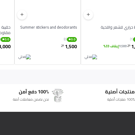
راري للشعر واللحية
Summer stickers and deodorants
مقاومة
(0)
(0)
(1)
0.0
0.0
3,000
1,500
1
دج
دج
1,500
إيقاف 33%
منتجات أصلية
100% دفع آمن
100% منتجات أصلية
نحن نضمن معاملات آمنة