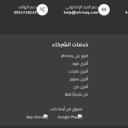
دعم البريد الإلكتروني
دعم الهاتف
0554728223
help@afrisoq.com
h
خدمات الشركاء
البيع على afrisoq
أفري فود
أفري ماركت
أفري ستورز
أفري باي
كن شريكًا تابعًا
تسوق من أينما كنت