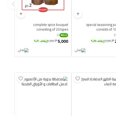
complete spice bouquet
special seasoning p
consisting of 20 types
consists of 1
(0)
0.0
5,000
دج
دج
3,500
إيقاف 29%
6,300
إيقاف 21%