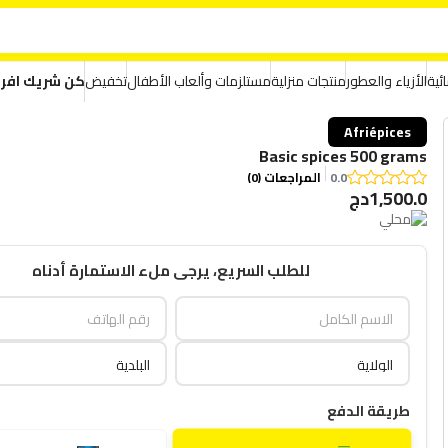
ئية
الأزياء والعطور
منتجات منزلية
مستلزمات وألعاب الأطفال
تخفيض
كن شريك افر
Afriépices
Basic spices 500 grams
0.0
المراجعات (0)
1,500.0دج
للطلب السريع، يرجى ملء الاستمارة أدناه
طريقة الدفع