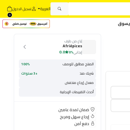
العربية
تسجيل الدخول
0
يسوق
يُباع من طرف
Afriépices
0.0
إيجابي
0%
المنتج مطابق للوصف
100%
شريك منذ
+3 سنوات
معدل إرجاع منخفض
أحدث التقييمات الإيجابية
ضمان لمدة عامين
إرجاع سهل ومريح
دفع آمن