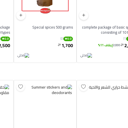
ackage
Special spices 500 grams
complete package of basic s
0 types
consisting of 10 
(0)
(0)
(1)
0.0
0.0
2,500
1,700
2
دج
دج
2,800
إيقاف 11%