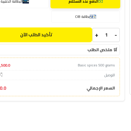
الدفع عند الاستلام
البطاقة الذهبية
بطاقة CIB
+
-
تأكيد الطلب الآن
🛒 ملخص الطلب
1,500.0د
Basic spices 500 grams
التوصيل
👇 
00.0
السعر الإجمالي