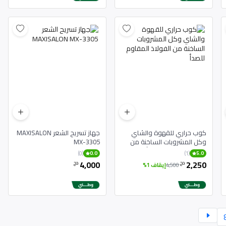
كوب حراري للقهوة والشاي
جهاز تسريح الشعر MAXISALON
وكل المشروبات الساخنة من
MX-3305
الفولاذ المقاوم للصدأ
(0)
(1)
0.0
5.0
4,000
2,250
دج
دج
4,500
إيقاف 1%