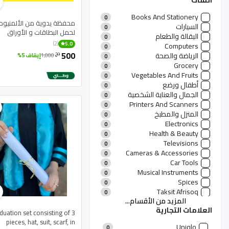
الفئات
Books And Stationery
0
محفظة يدوية من الألمنيوم
السيارات
0
لحمل البطاقات و الأوراق
البقالة والطعام
0
النقدية
(2)
5.0
Computers
0
500
دج
الرياضة والصحة
1,000
إيقاف 5%
0
Grocery
0
Vegetables And Fruits
0
أطفال ورضع
0
الجمال والعناية الشخصية
0
Printers And Scanners
0
المنزل والمطبخ
0
Electronics
0
Health & Beauty
0
Televisions
0
Cameras & Accessories
0
Car Tools
0
Musical Instruments
0
Spices
0
Taksit Afrisoq
0
المزيد من الأقسام...
منتجات رجالية
0
العلامات التجارية
منتجات نسائية
11
duation set consisting of 3
الأزياء والعطور
pieces, hat, suit, scarf, in
0
Uniqlo
0