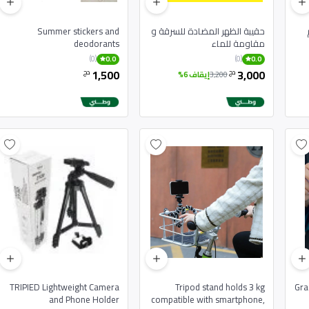
حقيبة الظهر المضادة للسرقة و
Summer stickers and
مقاومة للماء
deodorants
(0)
(0)
0.0
0.0
1,500
3,000
دج
دج
3,200
إيقاف 6%
TRIPIED Lightweight Camera
Tripod stand holds 3 kg
Gra
and Phone Holder
compatible with smartphone,