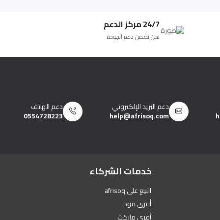
24/7 مركز الدعم
نحن نضمن دعم الجودة
دعم البريد الإلكتروني
دعم الهاتف
0554728223
help@afrisoq.com
h
خدمات الشركاء
البيع على afrisoq
أفري فود
أفري ماركت