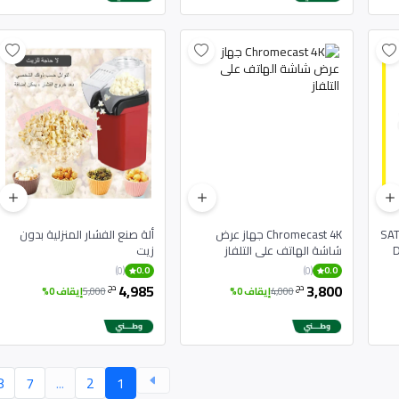
SAT
Chromecast 4K جهاز عرض
ألة صنع الفشار المنزلية بدون
D
شاشة الهاتف على التلفاز
زيت
(0)
(0)
0.0
0.0
4,985
3,800
دج
دج
4,000
إيقاف 0%
5,000
إيقاف 0%
8
7
...
2
1