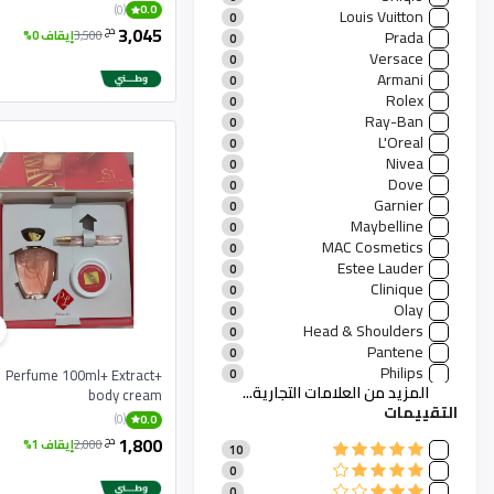
منتجات منزلية
different colors
1
(0)
0.0
Louis Vuitton
0
مستلزمات وألعاب الأطفال
0
3,045
دج
Prada
3,500
إيقاف 0%
0
Sports Products
0
Versace
0
Packing Materials
0
Armani
0
Hardware
0
Rolex
0
Watches
0
Ray-Ban
0
Sunglasses
0
L'Oreal
0
Phones And Tablets
0
Nivea
0
Digital Products
0
Dove
0
Garnier
0
Maybelline
0
MAC Cosmetics
0
Estee Lauder
0
Clinique
0
Olay
0
Head & Shoulders
0
Pantene
0
Philips
Perfume 100ml+ Extract+
0
المزيد من العلامات التجارية...
Bosch
body cream
0
التقييمات
Dyson
0
(0)
0.0
Whirlpool
0
1,800
دج
2,000
إيقاف 1%
10
Samsung Home
0
0
LG Appliances
0
0