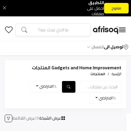
التطبيق
احصل على
مفتوح
صفقات
التطبيق
الحصرية
توصيل الى
تلمسان
Gadgets and Home Improvement المنتجات
الرئيسية
المنتجات
افتراضي
افتراضي
عرض الشبكة
عرض القائمة