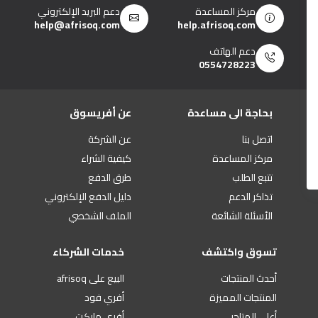
مركز المساعدة
دعم البريد الإلكتروني
help@afrisoq.com
help.afrisoq.com
دعم الهاتف
0554728223
بحاجة الى مساعدة
عن أفريسوق
اتصل بنا
عن الشركة
مركز المساعدة
كيفية الشراء
تتبع الطلب
طرق الدفع
تذاكر الدعم
دليل الدفع الإلكتروني
الأسئلة الشائعة
الملف الشخصي
تسوق واكتشف
خدمات الشركاء
أحدث المنتجات
البيع على afrisoq
المنتجات المميزة
أفري فود
أعلى المتاجر
أفري ماركت