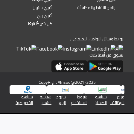
برنامج النقاط والمكافآت
أفري ستورز
أفري باي
كن شريكًا تابعًا
روابط وسائل التواصل الاجتماعي
تسوق من أينما كنت
CopyRight Afrisoq@2021-2025
مركز
سياسة
شروط
شروط
سياسة
سياسة
الوظائف
الضمان
الاستخدام
البيع
الشحن
الخصوصية
شركة افريسوق للتجارة الالكترونية رقم السجل التجاري 1345/46576
والرقم الضريبي 19613350026613800000