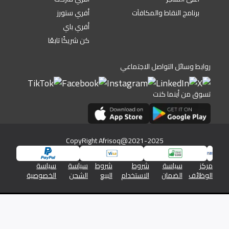
برنامج النقاط والمكافآت
أفري ستورز
أفري باي
كن شريكًا تابعًا
روابط وسائل التواصل الاجتماعي
تسوق من أينما كنت
CopyRight Afrisoq@2021-2025
مركز
سياسة
شروط
شروط
سياسة
سياسة
الوظائف
الضمان
الاستخدام
البيع
الشحن
الخصوصية
شركة افريسوق للتجارة الالكترونية رقم السجل التجاري 1345/46576
والرقم الضريبي 19613350026613800000