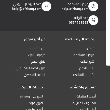
مركز المساعدة
دعم البريد الإلكتروني
help@afrisoq.com
help.afrisoq.com
دعم الهاتف
0554728223
بحاجة الى مساعدة
عن أفريسوق
اتصل بنا
عن الشركة
مركز المساعدة
كيفية الشراء
تتبع الطلب
طرق الدفع
تذاكر الدعم
دليل الدفع الإلكتروني
الأسئلة الشائعة
الملف الشخصي
تسوق واكتشف
خدمات الشركاء
أحدث المنتجات
البيع على afrisoq
المنتجات المميزة
أفري فود
أعلى المتاجر
أفري ماركت