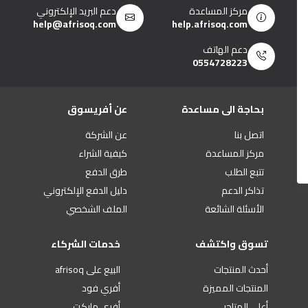
مركز المساعدة
دعم البريد الإلكتروني
help@afrisoq.com
help.afrisoq.com
دعم الهاتف
0554728223
بحاجة الى مساعدة
عن أفريسوق
اتصل بنا
عن الشركة
مركز المساعدة
كيفية الشراء
تتبع الطلب
طرق الدفع
تذاكر الدعم
دليل الدفع الإلكتروني
الأسئلة الشائعة
الملف الشخصي
تسوق واكتشف
خدمات الشركاء
أحدث المنتجات
البيع على afrisoq
المنتجات المميزة
أفري فود
أعلى المتاجر
أفري ماركت