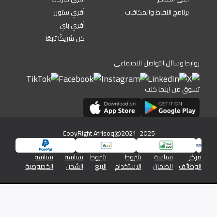
برنامج النقاط والمكافآت
أفري ستورز
أفري باي
كن شريكًا تابعًا
روابط وسائل التواصل الاجتماعي
تسوق من أينما كنت
CopyRight Afrisoq@2021-2025
مركز
سياسة
شروط
شروط
سياسة
سياسة
الوظائف
الضمان
الاستخدام
البيع
الشحن
الخصوصية
شركة افريسوق للتجارة الالكترونية رقم السجل التجاري 1345/46576
والرقم الضريبي 19613350026613800000