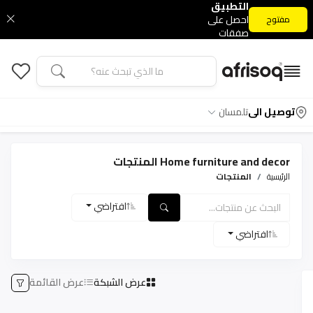
التطبيق
احصل على
مفتوح
صفقات
التطبيق
الحصرية
توصيل الى
تلمسان
Home furniture and decor المنتجات
الرئيسية
المنتجات
افتراضي
افتراضي
عرض الشبكة
عرض القائمة