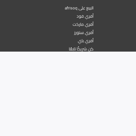
البيع على afrisoq
أفري فود
أفري ماركت
أفري ستورز
أفري باي
كن شريكًا تابعًا
تسوق من أينما كنت