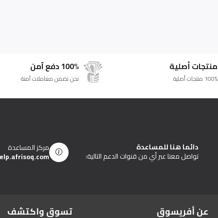
منتجات أصلية
100% دفع آمن
100% منتجات أصلية
نحن نضمن معاملات آمنة
دائما هنا للمساعدة
مركز المساعدة
تواصل معنا عبر أي من قنوات الدعم التالية:
elp.afrisoq.com
عن أفريسوق
تسوق واكتشف