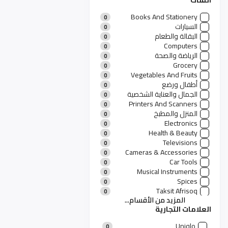
الفئات
Books And Stationery
0
السيارات
0
البقالة والطعام
0
Computers
0
الرياضة والصحة
0
Grocery
0
Vegetables And Fruits
0
أطفال ورضع
0
الجمال والعناية الشخصية
0
Printers And Scanners
0
المنزل والمطبخ
0
Electronics
0
Health & Beauty
0
Televisions
0
Cameras & Accessories
0
Car Tools
0
Musical Instruments
0
Spices
0
Taksit Afrisoq
0
المزيد من الأقسام...
منتجات رجالية
0
العلامات التجارية
Men's Fashion
0
الملابس
0
Uniqlo
0