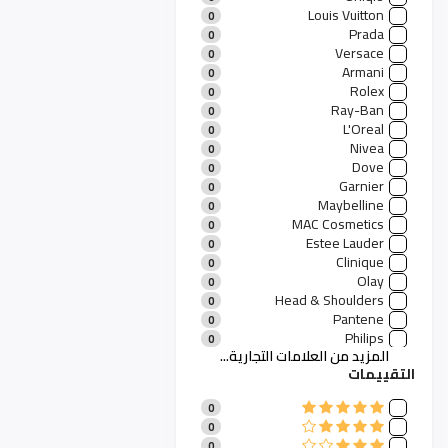
Shoes
0
Louis Vuitton
0
Jewelry
0
Prada
0
Bags
0
Versace
0
Glasses
0
Armani
0
منتجات نسائية
11
Rolex
0
الأزياء والعطور
0
Ray-Ban
0
منتجات منزلية
1
L'Oreal
0
مستلزمات وألعاب الأطفال
0
Nivea
0
Sports Products
0
Dove
0
Packing Materials
0
Garnier
0
Hardware
0
Maybelline
0
Watches
0
MAC Cosmetics
0
Sunglasses
0
Estee Lauder
0
Phones And Tablets
0
Clinique
0
Digital Products
0
Olay
0
Head & Shoulders
0
Pantene
0
Philips
0
المزيد من العلامات التجارية...
Bosch
0
التقييمات
Dyson
0
Whirlpool
0
0
Samsung Home
0
0
LG Appliances
0
0