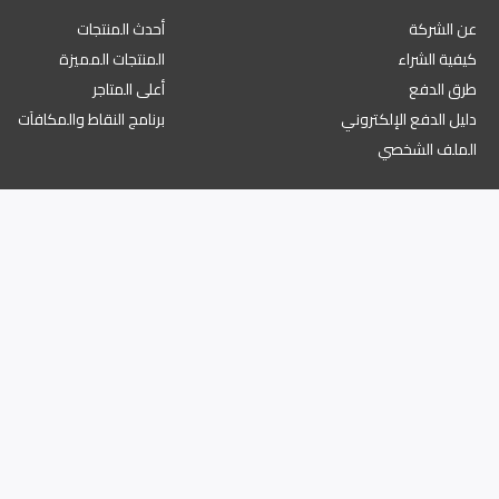
عن الشركة
أحدث المنتجات
كيفية الشراء
المنتجات المميزة
طرق الدفع
أعلى المتاجر
دليل الدفع الإلكتروني
برنامج النقاط والمكافآت
الملف الشخصي
ة الخصوصية
نية رقم السجل التجاري 1345/46576 والرقم الضريبي 19613350026613800000