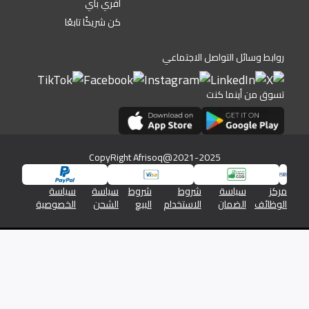
أفري باي
كن شريكًا تابعًا
روابط وسائل التواصل الاجتماعي
تسوق من أينما كنت
CopyRight Afrisoq@2021-2025
مركز
سياسة
شروط
شروط
سياسة
سياسة
الوظائف
الضمان
الاستخدام
البيع
الشحن
الخصوصية
شركة افريسوق للتجارة الالكترونية رقم السجل التجاري 1345/46576
والرقم الضريبي 19613350026613800000