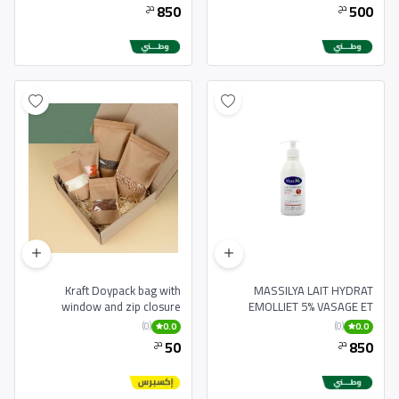
850
500
دج
دج
Kraft Doypack bag with
MASSILYA LAIT HYDRAT
window and zip closure
EMOLLIET 5% VASAGE ET
CORPS POUS PEAUX SECHES
(0)
(0)
0.0
0.0
50
850
دج
دج