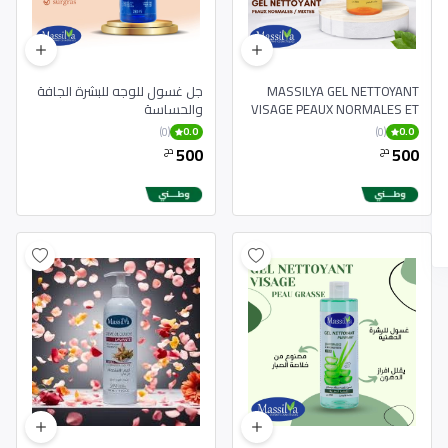
MASSILYA GEL NETTOYANT
جل غسول للوجه للبشرة الجافة
VISAGE PEAUX NORMALES ET
والحساسة
MIXTES 250ML
(0)
(0)
0.0
0.0
500
500
دج
دج