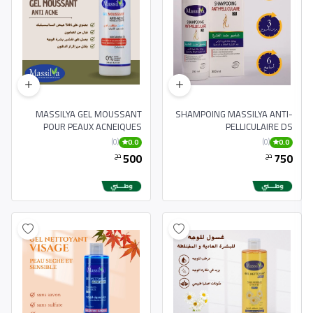
MASSILYA GEL MOUSSANT
SHAMPOING MASSILYA ANTI-
POUR PEAUX ACNEIQUES
PELLICULAIRE DS
250ML
(0)
(0)
0.0
0.0
500
750
دج
دج