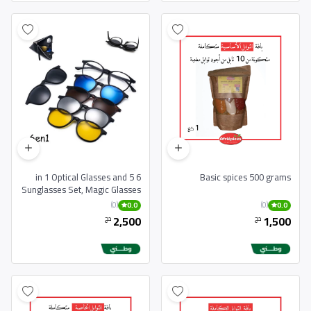
6 in 1 Optical Glasses and 5
Basic spices 500 grams
Sunglasses Set, Magic Glasses
with Different Frames
(0)
(0)
0.0
0.0
2,500
1,500
دج
دج