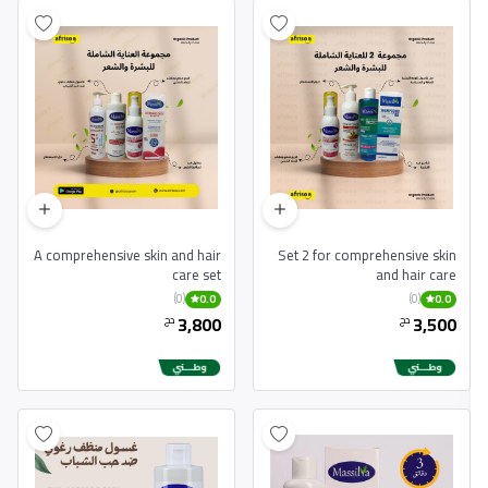
A comprehensive skin and hair
Set 2 for comprehensive skin
care set
and hair care
(0)
(0)
0.0
0.0
3,800
3,500
دج
دج