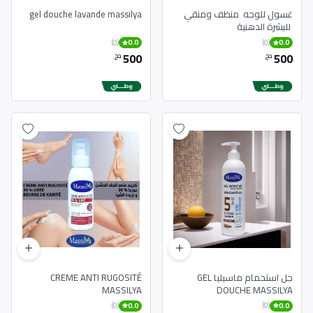
غسول للوجه منظف ومنقي
gel douche lavande massilya
للبشرة الدهنية
(0)
(0)
0.0
0.0
500
500
دج
دج
جل استحمام ماسيليا GEL
CREME ANTI RUGOSITÉ
MASSILYA
DOUCHE MASSILYA
(0)
(0)
0.0
0.0