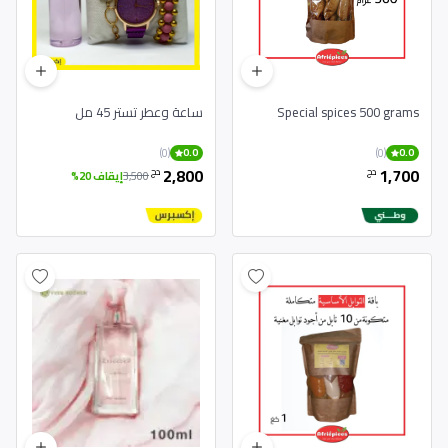
Special spices 500 grams
ساعة وعطر تستر 45 مل
(0)
(0)
0.0
0.0
2,800
1,700
دج
دج
3,500
إيقاف 20%