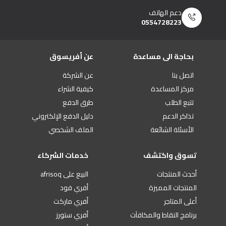
دعم الهاتف
0554728223
بحاجة الى مساعدة
عن أفريسوق
اتصل بنا
عن الشركة
مركز المساعدة
كيفية الشراء
تتبع الطلب
طرق الدفع
تذاكر الدعم
دليل الدفع الإلكتروني
الأسئلة الشائعة
الملف الشخصي
تسوق واكتشف
خدمات الشركاء
أحدث المنتجات
البيع على afrisoq
المنتجات المميزة
أفري فود
أعلى المتاجر
أفري ماركت
برنامج النقاط والمكافآت
أفري ستورز