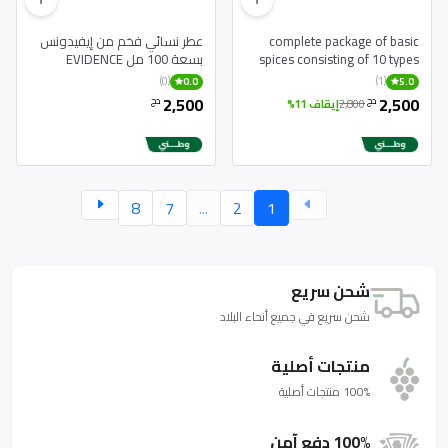
complete package of basic
عطر نسائي فخم من إيفيدونس
spices consisting of 10 types
بسعة 100 مل EVIDENCE
Parfum Pour Femme 100 ml
(0)
(1)
0.0
5.0
2,500
2,500
دج
دج
2,800
إيقاف 11%
8
7
...
2
1
شحن سريع
شحن سريع في جميع أنحاء البلاد
منتجات أصلية
100% منتجات أصلية
100% دفع آمن