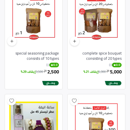
special seasoning package
complete spice bouquet
consists of 10 types
consisting of 20 types
(0)
(0)
0.0
0.0
2,500
5,000
دج
دج
6,300
إيقاف 21%
3,500
إيقاف 29%