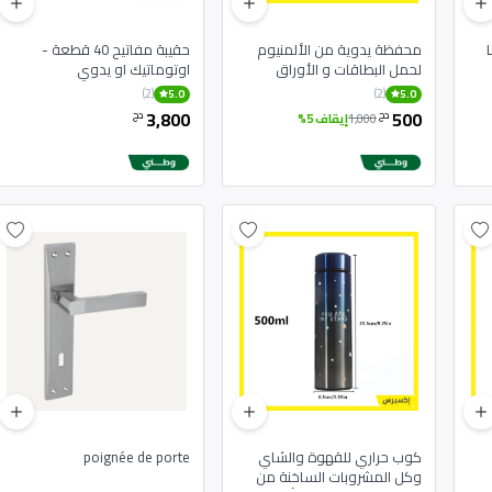
شة LCD
محفظة يدوية من الألمنيوم
حقيبة مفاتيح 40 قطعة -
لحمل البطاقات و الأوراق
اوتوماتيك او يدوي
النقدية
(2)
(2)
5.0
5.0
3,800
500
دج
دج
1,000
إيقاف 5%
كوب حراري للقهوة والشاي
poignée de porte
وكل المشروبات الساخنة من