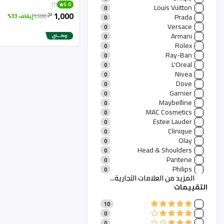
منتجات منزلية
1
(1)
5.0
Louis Vuitton
0
مستلزمات وألعاب الأطفال
0
1,000
دج
Prada
1,500
إيقاف 33%
0
Sports Products
0
Versace
0
Packing Materials
0
Armani
0
Hardware
0
Rolex
0
Watches
0
Ray-Ban
0
Sunglasses
0
L'Oreal
0
Phones And Tablets
0
Nivea
0
Digital Products
0
Dove
0
Garnier
0
Maybelline
0
MAC Cosmetics
0
Estee Lauder
0
Clinique
0
Olay
0
Head & Shoulders
0
Pantene
0
Philips
0
المزيد من العلامات التجارية...
Bosch
0
التقييمات
Dyson
0
Whirlpool
0
10
Samsung Home
0
0
LG Appliances
0
0