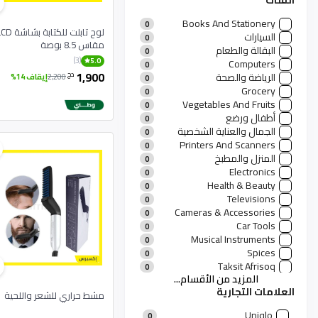
الفئات
Books And Stationery
0
لوح تابلت للكتابة بشا
السيارات
0
مقاس 8.5 بوصة
البقالة والطعام
0
(3)
5.0
Computers
0
1,900
دج
الرياضة والصحة
2,200
إيقاف 14%
0
Grocery
0
Vegetables And Fruits
0
أطفال ورضع
0
الجمال والعناية الشخصية
0
Printers And Scanners
0
المنزل والمطبخ
0
Electronics
0
Health & Beauty
0
Televisions
0
Cameras & Accessories
0
Car Tools
0
Musical Instruments
0
Spices
0
Taksit Afrisoq
0
المزيد من الأقسام...
منتجات رجالية
0
العلامات التجارية
منتجات نسائية
11
مشط حراري للشعر واللحية
الأزياء والعطور
0
Uniqlo
0