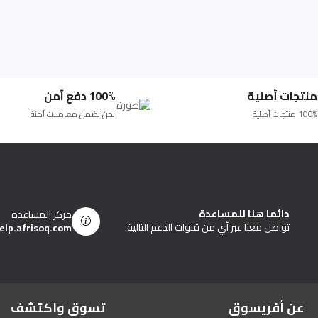
منتجات أصلية
100% دفع آمن
100% منتجات أصلية
نحن نضمن معاملات آمنة
دائما هنا للمساعدة
مركز المساعدة
تواصل معنا عبر أي من قنوات الدعم التالية:
elp.afrisoq.com
عن أفريسوق
تسوق واكتشف