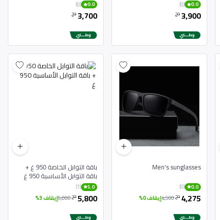
Bluetooth Sans Fil Avec
Copie Originale
(0)
(0)
0.0
0.0
3,700
3,900
دج
دج
Men's sunglasses
باقة التوابل الخاصة 950 غ +
باقة التوابل الأساسية 950 غ
(1)
(0)
5.0
0.0
5,800
4,275
دج
دج
4,500
إيقاف 0%
6,000
إيقاف 3%