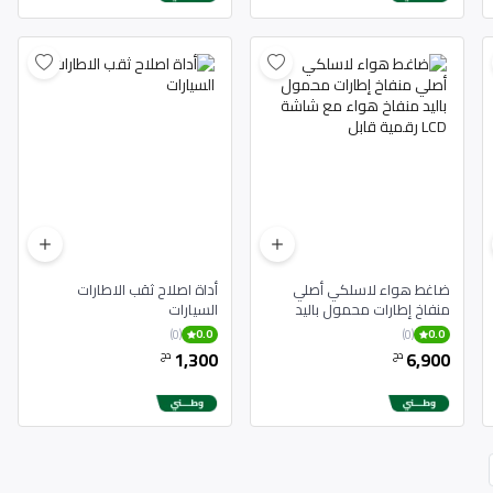
ضاغط هواء لاسلكي أصلي
أداة اصلاح ثقب الاطارات
منفاخ إطارات محمول باليد
السيارات
منفاخ هواء مع شاشة LCD
(0)
(0)
0.0
0.0
رقمية قابل
1,300
6,900
دج
دج