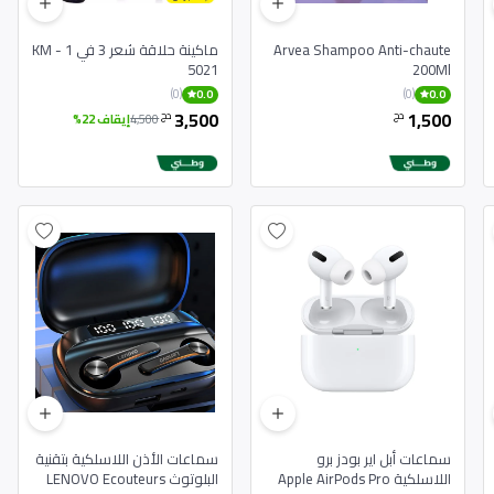
Arvea Shampoo Anti-chaute
ماكينة حلاقة شعر 3 في 1 KM -
5021
200Ml
(0)
(0)
0.0
0.0
3,500
1,500
دج
دج
4,500
إيقاف 22%
سماعات أبل اير بودز برو
سماعات الأذن اللاسلكية بتقنية
اللاسلكية Apple AirPods Pro
البلوتوث LENOVO Ecouteurs