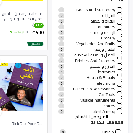
الفئات
Books And Stationery
0
محفظة يدوية من الألمنيوم
السيارات
0
لحمل البطاقات و الأوراق
البقالة والطعام
0
النقدية
(2)
5.0
Computers
0
500
دج
الرياضة والصحة
1,000
إيقاف 5%
0
Grocery
0
Vegetables And Fruits
0
أطفال ورضع
0
الجمال والعناية الشخصية
0
Printers And Scanners
0
المنزل والمطبخ
0
Electronics
0
Health & Beauty
0
Televisions
0
Cameras & Accessories
0
Car Tools
0
Musical Instruments
0
Spices
0
Taksit Afrisoq
0
المزيد من الأقسام...
منتجات رجالية
0
العلامات التجارية
منتجات نسائية
11
Rich Dad Poor Dad
الأزياء والعطور
0
Uniqlo
0