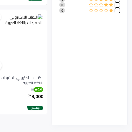
IKEA
0
0
Tefal
0
0
Moulinex
0
Black & Decker
0
Toyota
0
Mercedes-Benz
0
Ford
0
Honda
0
Nissan
0
Hyundai
0
Kia
0
Audi
0
Volkswagen
0
Pampers
0
الكتاب الالكتروني للمفردات
Huggies
0
باللغة العربية
Johnson's Baby
0
(0)
0.0
Chicco
0
3,000
دج
Lego
0
Barbie
0
Fisher-Price
0
Nestle
0
Pepsi
0
Coca-Cola
0
Lays
0