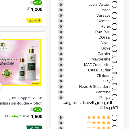
منتجات منزلية
1
(0)
0.0
Louis Vuitton
0
مستلزمات وألعاب الأطفال
0
1,000
دج
Prada
0
Sports Products
0
Versace
0
Packing Materials
0
Armani
0
Hardware
0
Rolex
0
Watches
0
Ray-Ban
0
Sunglasses
0
L'Oreal
0
Phones And Tablets
0
Nivea
0
Digital Products
0
Dove
0
Garnier
0
Maybelline
0
MAC Cosmetics
0
Estee Lauder
0
Clinique
0
Olay
0
Head & Shoulders
0
Pantene
0
Philips
مسك الطهارة الاصلي
0
المزيد من العلامات التجارية...
Bosch
enlisse gel douche + lotion
0
التقييمات
Dyson
0
(0)
0.0
Whirlpool
0
1,600
دج
2,900
إيقاف 45%
5
Samsung Home
0
0
LG Appliances
0
0