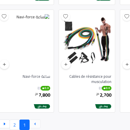
Cables de résistance pour
ساعة Navi-force
musculation
(0)
(0)
0.0
0.0
7,800
2,700
دج
دج
2
1