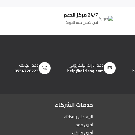
24/7 مركز الدعم
نحن نضمن دعم الجودة
دعم البريد الإلكتروني
دعم الهاتف
0554728223
help@afrisoq.com
h
خدمات الشركاء
البيع على afrisoq
أفري فود
أفري ماركت