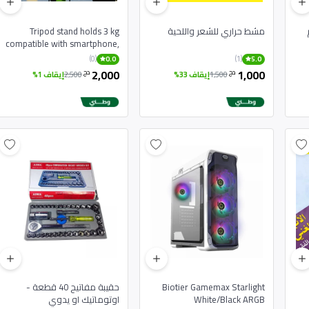
مشط حراري للشعر واللحية
Tripod stand holds 3 kg
compatible with smartphone,
digital camera and DSLR
(0)
(1)
0.0
5.0
2,000
1,000
دج
دج
1,500
إيقاف 33%
2,500
إيقاف 1%
Biotier Gamemax Starlight
حقيبة مفاتيح 40 قطعة -
White/Black ARGB
اوتوماتيك او يدوي