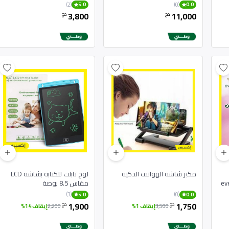
(2)
(0)
5.0
0.0
3,800
11,000
دج
دج
مكبر شاشة الهواتف الذكية
لوح تابلت للكتابة بشاشة LCD
ev
مقاس 8.5 بوصة
(3)
(0)
5.0
0.0
1,900
1,750
دج
دج
3,500
إيقاف 1%
2,200
إيقاف 14%