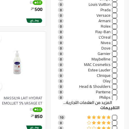
منتجات منزلية
1
(0)
0.0
Louis Vuitton
0
مستلزمات وألعاب الأطفال
0
500
دج
Prada
0
Sports Products
0
Versace
0
Packing Materials
0
Armani
0
Hardware
0
Rolex
0
Watches
0
Ray-Ban
0
Sunglasses
0
L'Oreal
0
Phones And Tablets
0
Nivea
0
Digital Products
0
Dove
0
Garnier
0
Maybelline
0
MAC Cosmetics
0
Estee Lauder
0
Clinique
0
Olay
0
Head & Shoulders
0
Pantene
0
Philips
MASSILYA LAIT HYDRAT
0
المزيد من العلامات التجارية...
Bosch
EMOLLIET 5% VASAGE ET
0
التقييمات
Dyson
RPS POUS PEAUX SECHES
0
(0)
0.0
Whirlpool
0
850
دج
10
Samsung Home
0
0
LG Appliances
0
0