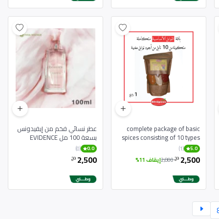
complete package of basic
عطر نسائي فخم من إيفيدونس
spices consisting of 10 types
بسعة 100 مل EVIDENCE
Parfum Pour Femme 100 ml
(0)
(1)
0.0
5.0
2,500
2,500
دج
دج
2,800
إيقاف 11%