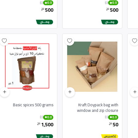
(0)
(0)
0.0
0.0
500
500
دج
دج
Basic spices 500 grams
Kraft Doypack bag with
window and zip closure
CO
(0)
(0)
0.0
0.0
1,500
50
دج
دج