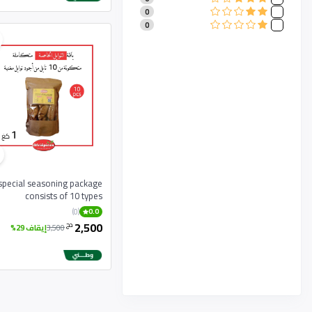
IKEA
0
0
Tefal
0
0
Moulinex
0
Black & Decker
0
Toyota
0
Mercedes-Benz
0
Ford
0
Honda
0
Nissan
0
Hyundai
0
Kia
0
Audi
0
Volkswagen
0
Pampers
0
special seasoning package
Huggies
0
consists of 10 types
Johnson's Baby
0
(0)
0.0
Chicco
0
2,500
دج
Lego
3,500
إيقاف 29%
0
Barbie
0
Fisher-Price
0
Nestle
0
Pepsi
0
Coca-Cola
0
Lays
0