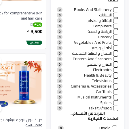
الفئات
Books And Stationery
0
t 2 for comprehensive skin
السيارات
0
and hair care
البقالة والطعام
0
(0)
0.0
Computers
0
3,500
دج
الرياضة والصحة
0
Grocery
0
Vegetables And Fruits
0
أطفال ورضع
0
الجمال والعناية الشخصية
0
Printers And Scanners
0
المنزل والمطبخ
0
Electronics
0
Health & Beauty
0
Televisions
0
Cameras & Accessories
0
Car Tools
0
Musical Instruments
0
Spices
0
Taksit Afrisoq
0
المزيد من الأقسام...
منتجات رجالية
0
العلامات التجارية
منتجات نسائية
11
جل غسول للوجه للبشرة الج
الأزياء والعطور
والحساسة
0
Uniqlo
0