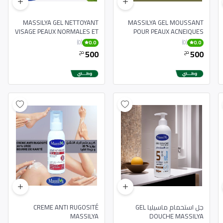
MASSILYA GEL NETTOYANT
MASSILYA GEL MOUSSANT
VISAGE PEAUX NORMALES ET
POUR PEAUX ACNEIQUES
MIXTES 250ML
250ML
(0)
(0)
0.0
0.0
500
500
دج
دج
جل استحمام ماسيليا GEL
CREME ANTI RUGOSITÉ
MASSILYA
DOUCHE MASSILYA