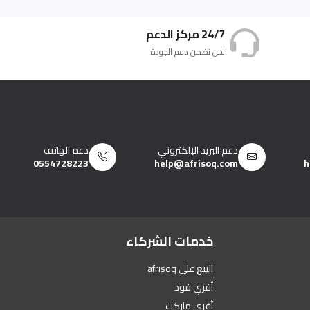
24/7 مركز الدعم
نحن نضمن دعم الجودة
دعم البريد الإلكتروني
دعم الهاتف
0554728223
help@afrisoq.com
h
خدمات الشركاء
البيع على afrisoq
أفري فود
أفري ماركت