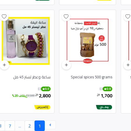
Special spices 500 grams
ساعة وعطر تستر 45 مل
(0)
(0)
0.0
0.0
2,800
1,700
دج
دج
3,500
إيقاف 20%
8
7
...
2
1