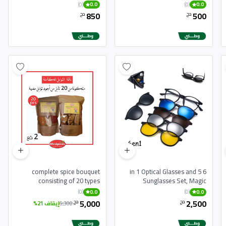
(0)
(0)
0.0
0.0
850
500
دج
دج
complete spice bouquet
6 in 1 Optical Glasses and 5
consisting of 20 types
Sunglasses Set, Magic
Glasses with Different Frames
(0)
(0)
0.0
0.0
5,000
2,500
دج
دج
6,300
إيقاف 21%