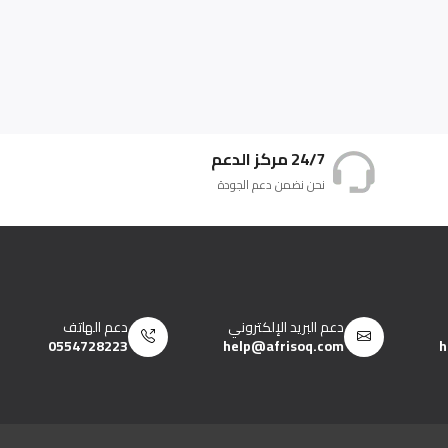
24/7 مركز الدعم
نحن نضمن دعم الجودة
دعم البريد الإلكتروني
دعم الهاتف
0554728223
help@afrisoq.com
h