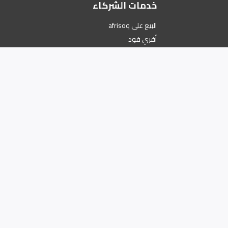
خدمات الشركاء
البيع على afrisoq
أفري فود
أفري ماركت
أفري ستورز
أفري باي
كن شريكًا تابعًا
تسوق من أينما كنت