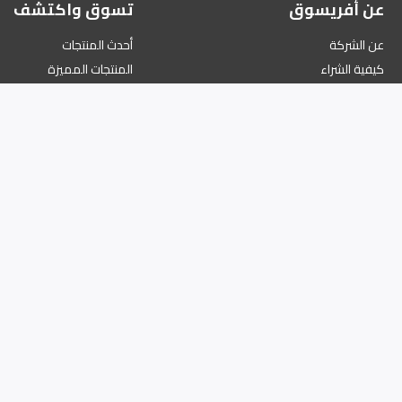
عن أفريسوق
تسوق واكتشف
عن الشركة
أحدث المنتجات
كيفية الشراء
المنتجات المميزة
طرق الدفع
أعلى المتاجر
دليل الدفع الإلكتروني
برنامج النقاط والمكافآت
الملف الشخصي
ة الخصوصية
نية رقم السجل التجاري 1345/46576 والرقم الضريبي 19613350026613800000