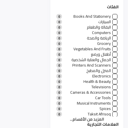
الفئات
Books And Stationery
0
السيارات
0
البقالة والطعام
0
Computers
0
الرياضة والصحة
0
Grocery
0
Vegetables And Fruits
0
أطفال ورضع
0
الجمال والعناية الشخصية
0
Printers And Scanners
0
المنزل والمطبخ
0
Electronics
0
Health & Beauty
0
Televisions
0
Cameras & Accessories
0
Car Tools
0
Musical Instruments
0
Spices
0
Taksit Afrisoq
0
المزيد من الأقسام...
منتجات رجالية
0
العلامات التجارية
منتجات نسائية
11