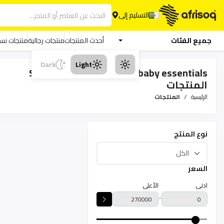
التسليم إلى
جميع الفئات
أحدث المنتجات
منتجات رجالية
منتجات نسا
Dark
Light
Spread it on all baby and baby essentials
المنتجات
الرئيسية
المنتجات
نوع المنتج
السعر
ادنى
الأعلى
-