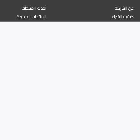
عن الشركة
أحدث المنتجات
كيفية الشراء
المنتجات المميزة
طرق الدفع
أعلى المتاجر
دليل الدفع الإلكتروني
برنامج النقاط والمكافآت
الملف الشخصي
ة الخصوصية
نية رقم السجل التجاري 1345/46576 والرقم الضريبي 19613350026613800000