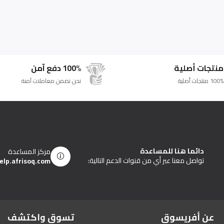
منتجات أصلية
100% دفع آمن
100% منتجات أصلية
نحن نضمن معاملات آمنة
دائما هنا للمساعدة
مركز المساعدة
تواصل معنا عبر أي من قنوات الدعم التالية:
elp.afrisoq.com
عن أفريسوق
تسوق واكتشف