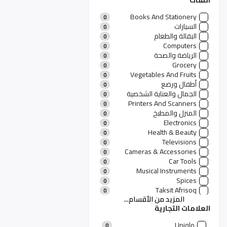
الفئات
Books And Stationery
0
السيارات
0
البقالة والطعام
0
Computers
0
الرياضة والصحة
0
Grocery
0
Vegetables And Fruits
0
أطفال ورضع
0
الجمال والعناية الشخصية
0
Printers And Scanners
0
المنزل والمطبخ
0
Electronics
0
Health & Beauty
0
Televisions
0
Cameras & Accessories
0
Car Tools
0
Musical Instruments
0
Spices
0
Taksit Afrisoq
0
المزيد من الأقسام...
منتجات رجالية
0
العلامات التجارية
منتجات نسائية
11
الأزياء والعطور
0
Uniqlo
0