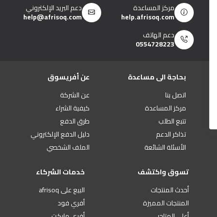
مركز المساعدة
دعم البريد الإلكتروني
help@afrisoq.com
help.afrisoq.com
دعم الهاتف
0554728223
بحاجة الى مساعدة
عن أفريسوق
اتصل بنا
عن الشركة
مركز المساعدة
كيفية الشراء
تتبع الطلب
طرق الدفع
تذاكر الدعم
دليل الدفع الإلكتروني
الأسئلة الشائعة
الملف الشخصي
تسوق واكتشف
خدمات الشركاء
أحدث المنتجات
البيع على afrisoq
المنتجات المميزة
أفري فود
أعلى المتاجر
أفري ماركت