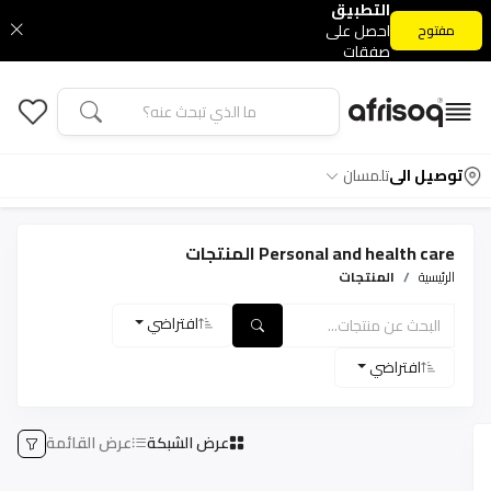
التطبيق
احصل على
مفتوح
صفقات
التطبيق
الحصرية
توصيل الى
تلمسان
Personal and health care المنتجات
الرئيسية
المنتجات
افتراضي
افتراضي
عرض الشبكة
عرض القائمة