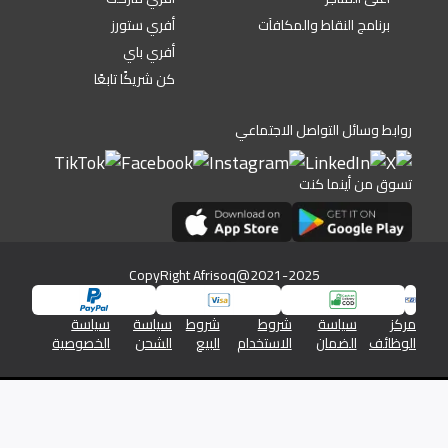
برنامج النقاط والمكافآت
أفري ستورز
أفري باي
كن شريكًا تابعًا
روابط وسائل التواصل الاجتماعي
تسوق من أينما كنت
CopyRight Afrisoq@2021-2025
مركز
سياسة
شروط
شروط
سياسة
سياسة
الوظائف
الضمان
الاستخدام
البيع
الشحن
الخصوصية
شركة افريسوق للتجارة الالكترونية رقم السجل التجاري 1345/46576
والرقم الضريبي 19613350026613800000