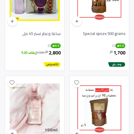
Special spices 500 grams
ساعة وعطر تستر 45 مل
(0)
(0)
0.0
0.0
2,800
1,700
دج
دج
3,500
إيقاف 20%