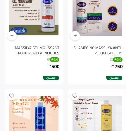
MASSILYA GEL MOUSSANT
SHAMPOING MASSILYA ANTI-
POUR PEAUX ACNEIQUES
PELLICULAIRE DS
250ML
(0)
(0)
0.0
0.0
500
750
دج
دج