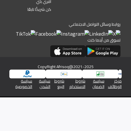
أفري باي
كن شريكًا تابعًا
روابط وسائل التواصل الاجتماعي
تسوق من أينما كنت
CopyRight Afrisoq@2021-2025
مركز
سياسة
شروط
شروط
سياسة
سياسة
الوظائف
الضمان
الاستخدام
البيع
الشحن
الخصوصية
شركة افريسوق للتجارة الالكترونية رقم السجل التجاري 1345/46576
والرقم الضريبي 19613350026613800000