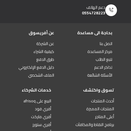
دعم الهاتف
0554728223
بحاجة الى مساعدة
عن أفريسوق
اتصل بنا
عن الشركة
مركز المساعدة
كيفية الشراء
تتبع الطلب
طرق الدفع
تذاكر الدعم
دليل الدفع الإلكتروني
الأسئلة الشائعة
الملف الشخصي
تسوق واكتشف
خدمات الشركاء
أحدث المنتجات
البيع على afrisoq
المنتجات المميزة
أفري فود
أعلى المتاجر
أفري ماركت
برنامج النقاط والمكافآت
أفري ستورز