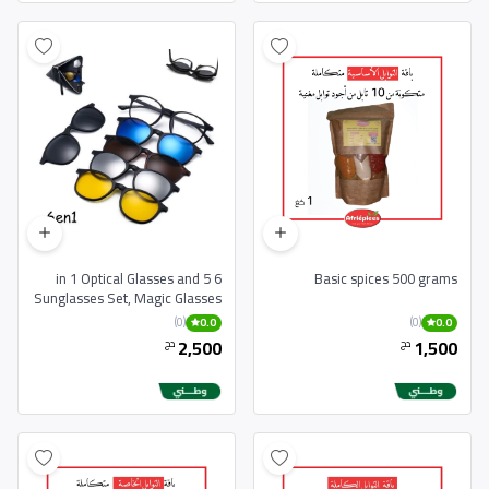
6 in 1 Optical Glasses and 5
Basic spices 500 grams
Sunglasses Set, Magic Glasses
with Different Frames
(0)
(0)
0.0
0.0
2,500
1,500
دج
دج