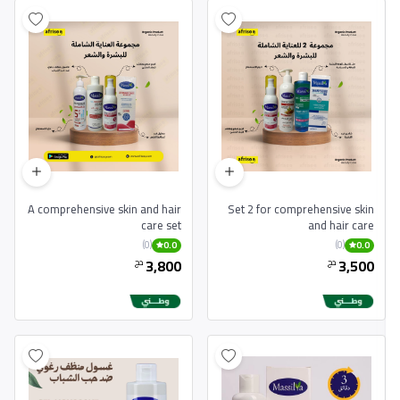
A comprehensive skin and hair
Set 2 for comprehensive skin
care set
and hair care
(0)
(0)
0.0
0.0
3,800
3,500
دج
دج