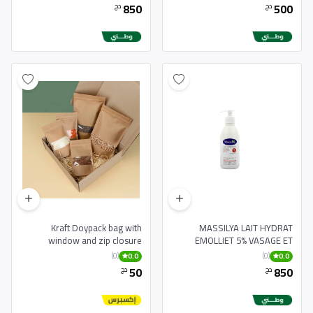
850
500
دج
دج
Kraft Doypack bag with
MASSILYA LAIT HYDRAT
window and zip closure
EMOLLIET 5% VASAGE ET
CORPS POUS PEAUX SECHES
(0)
(0)
0.0
0.0
50
850
دج
دج