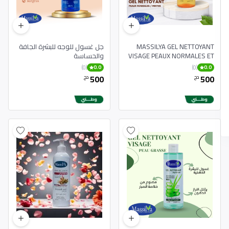
MASSILYA GEL NETTOYANT
جل غسول للوجه للبشرة الجافة
VISAGE PEAUX NORMALES ET
والحساسة
MIXTES 250ML
(0)
(0)
0.0
0.0
500
500
دج
دج