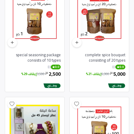
special seasoning package
complete spice bouquet
consists of 10 types
consisting of 20 types
(0)
(0)
0.0
0.0
2,500
5,000
دج
دج
6,300
إيقاف 21%
3,500
إيقاف 29%