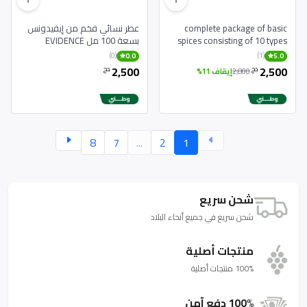
complete package of basic
عطر نسائي فخم من إيفيدونس
spices consisting of 10 types
بسعة 100 مل EVIDENCE
Parfum Pour Femme 100 ml
(0)
(1)
0.0
5.0
2,500
2,500
دج
دج
2,800
إيقاف 11%
8
7
...
2
1
شحن سريع
شحن سريع في جميع أنحاء البلاد
منتجات أصلية
100% منتجات أصلية
100% دفع آمن