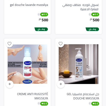
غسول للوجه منظف ومنقي
gel douche lavande massilya
للبشرة الدهنية
(0)
(0)
0.0
0.0
500
500
دج
دج
جل استحمام ماسيليا GEL
CREME ANTI RUGOSITÉ
MASSILYA
DOUCHE MASSILYA
(0)
(0)
0.0
0.0