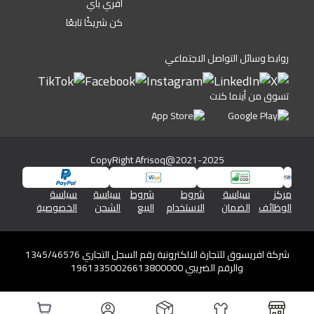
أفري باي
كن شريكًا تابعًا
روابط وسائل التواصل الاجتماعي
تسوق من أينما كنت
CopyRight Afrisoq@2021-2025
مركز
سياسة
شروط
شروط
سياسة
سياسة
الوظائف
الضمان
الاستخدام
البيع
الشحن
الخصوصية
شركة افريسوق للتجارة الالكترونية رقم السجل التجاري 1345/46576
والرقم الضريبي 19613350026613800000