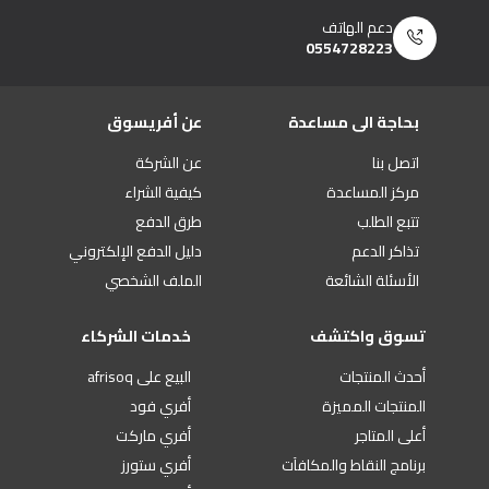
دعم الهاتف
0554728223
بحاجة الى مساعدة
عن أفريسوق
اتصل بنا
عن الشركة
مركز المساعدة
كيفية الشراء
تتبع الطلب
طرق الدفع
تذاكر الدعم
دليل الدفع الإلكتروني
الأسئلة الشائعة
الملف الشخصي
تسوق واكتشف
خدمات الشركاء
أحدث المنتجات
البيع على afrisoq
المنتجات المميزة
أفري فود
أعلى المتاجر
أفري ماركت
برنامج النقاط والمكافآت
أفري ستورز