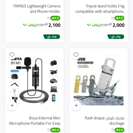
TRIPIED Lightweight Camera
Tripod stand holds 3 kg
and Phone Holder
compatible with smartphone,
digital camera and DSLR
(0)
(0)
0.0
0.0
2,100
2,000
دج
دج
2,500
إيقاف 1%
2,500
إيقاف 1%
محرك قرص flash disque
Boya External Mini
Microphone Portable For Easy
stockage
Recording & Live Broadcasting
(0)
(0)
0.0
0.0