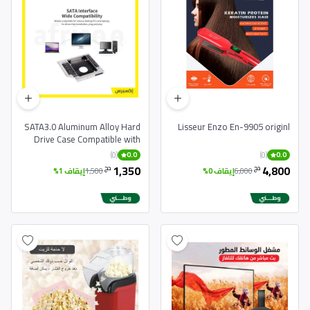
SATA3.0 Aluminum Alloy Hard
Lisseur Enzo En-9905 originl
Drive Case Compatible with
SSD
(0)
(0)
0.0
0.0
1,350
4,800
دج
دج
6,000
إيقاف 0%
1,500
إيقاف 1%