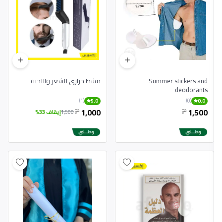
Summer stickers and
مشط حراري للشعر واللحية
deodorants
(1)
(0)
5.0
0.0
1,000
1,500
دج
دج
1,500
إيقاف 33%