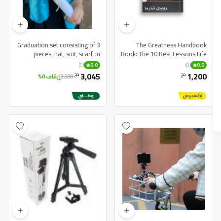
Graduation set consisting of 3
The Greatness Handbook
pieces, hat, suit, scarf, in
Book: The 10 Best Lessons Life
different colors
Taught Me English Paperbac
(0)
(0)
0.0
0.0
3,045
1,200
دج
دج
3,500
إيقاف 0%