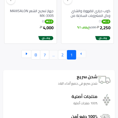
كوب حراري للقهوة والشاي
جهاز تسريح الشعر MAXISALON
وكل المشروبات الساخنة من
MX-3305
الفولاذ المقاوم للصدأ
(0)
(1)
0.0
5.0
4,000
2,250
دج
دج
4,500
إيقاف 1%
8
7
...
2
1
شحن سريع
شحن سريع في جميع أنحاء البلاد
منتجات أصلية
100% منتجات أصلية
100% دفع آمن