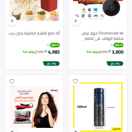
Chromecast 4K جهاز عرض
ألة صنع الفشار المنزلية بدون زيت
شاشة الهاتف على التلفاز
(0)
(0)
0.0
0.0
4,985
3,800
دج
دج
4,000
إيقاف 0%
5,000
إيقاف 0%