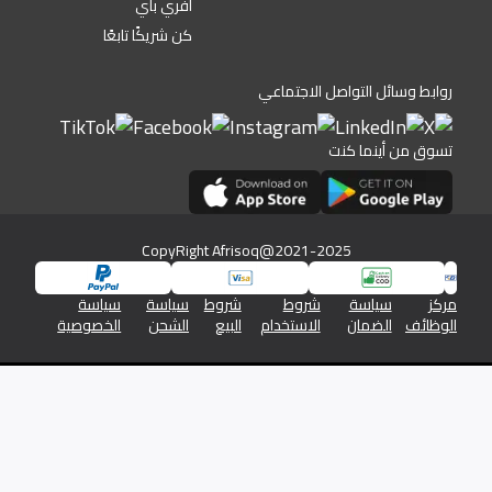
أفري باي
كن شريكًا تابعًا
روابط وسائل التواصل الاجتماعي
تسوق من أينما كنت
CopyRight Afrisoq@2021-2025
مركز
سياسة
شروط
شروط
سياسة
سياسة
الوظائف
الضمان
الاستخدام
البيع
الشحن
الخصوصية
شركة افريسوق للتجارة الالكترونية رقم السجل التجاري 1345/46576
والرقم الضريبي 19613350026613800000