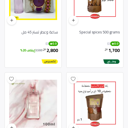
Special spices 500 grams
ساعة وعطر تستر 45 مل
(0)
(0)
0.0
0.0
2,800
1,700
دج
دج
3,500
إيقاف 20%