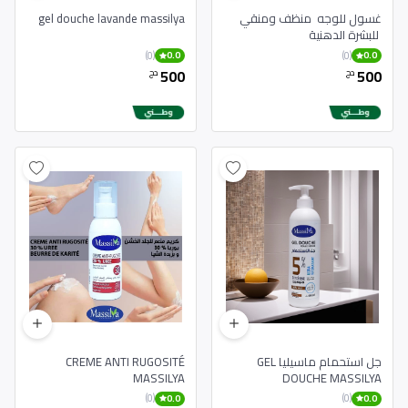
غسول للوجه منظف ومنقي
gel douche lavande massilya
للبشرة الدهنية
(0)
(0)
0.0
0.0
500
500
دج
دج
جل استحمام ماسيليا GEL
CREME ANTI RUGOSITÉ
MASSILYA
DOUCHE MASSILYA
(0)
(0)
0.0
0.0