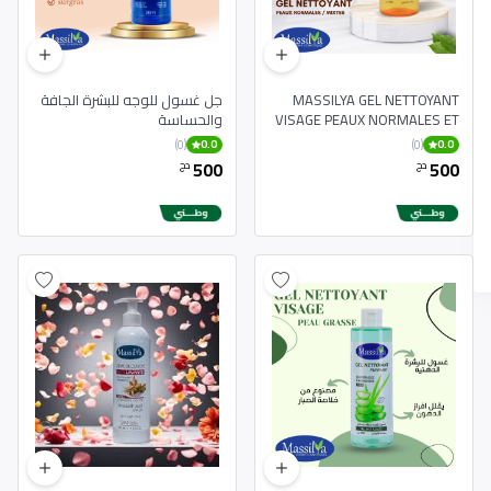
MASSILYA GEL NETTOYANT
جل غسول للوجه للبشرة الجافة
VISAGE PEAUX NORMALES ET
والحساسة
MIXTES 250ML
(0)
(0)
0.0
0.0
500
500
دج
دج