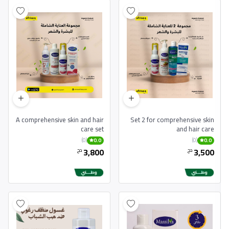
A comprehensive skin and hair
Set 2 for comprehensive skin
care set
and hair care
(0)
(0)
0.0
0.0
3,800
3,500
دج
دج