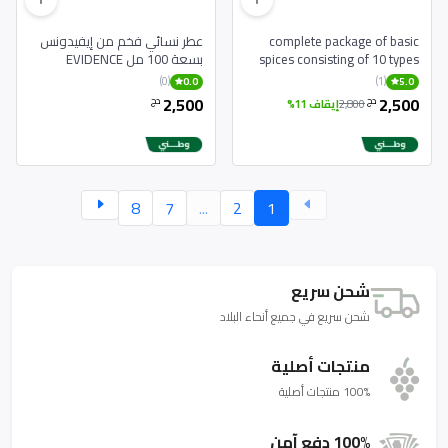
complete package of basic
عطر نسائي فخم من إيفيدونس
spices consisting of 10 types
بسعة 100 مل EVIDENCE
Parfum Pour Femme 100 ml
(0)
(1)
0.0
5.0
2,500
2,500
دج
دج
2,800
إيقاف 11%
8
7
...
2
1
شحن سريع
شحن سريع في جميع أنحاء البلاد
منتجات أصلية
100% منتجات أصلية
100% دفع آمن