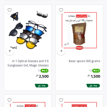
6 in 1 Optical Glasses and 5
Basic spices 500 grams
Sunglasses Set, Magic Glasses
with Different Frames
(0)
(0)
0.0
0.0
2,500
1,500
دج
دج