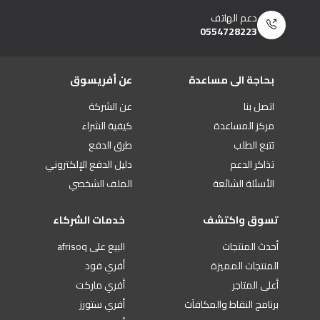
دعم الهاتف
0554728223
بحاجة الى مساعدة
عن أفريسوق
اتصل بنا
عن الشركة
مركز المساعدة
كيفية الشراء
تتبع الطلب
طرق الدفع
تذاكر الدعم
دليل الدفع الإلكتروني
الأسئلة الشائعة
الملف الشخصي
تسوق واكتشف
خدمات الشركاء
أحدث المنتجات
البيع على afrisoq
المنتجات المميزة
أفري فود
أعلى المتاجر
أفري ماركت
برنامج النقاط والمكافآت
أفري ستورز