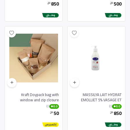
850
500
دج
دج
Kraft Doypack bag with
MASSILYA LAIT HYDRAT
window and zip closure
EMOLLIET 5% VASAGE ET
CORPS POUS PEAUX SECHES
(0)
(0)
0.0
0.0
50
850
دج
دج