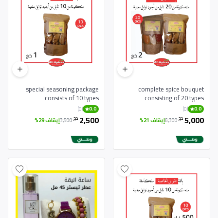
special seasoning package
complete spice bouquet
consists of 10 types
consisting of 20 types
(0)
(0)
0.0
0.0
2,500
5,000
دج
دج
6,300
إيقاف 21%
3,500
إيقاف 29%