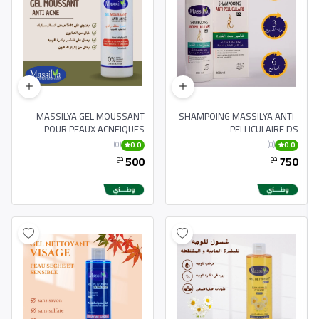
MASSILYA GEL MOUSSANT
SHAMPOING MASSILYA ANTI-
POUR PEAUX ACNEIQUES
PELLICULAIRE DS
250ML
(0)
(0)
0.0
0.0
500
750
دج
دج