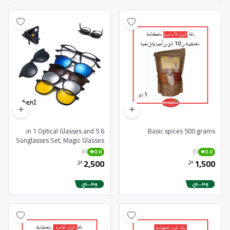
6 in 1 Optical Glasses and 5
Basic spices 500 grams
Sunglasses Set, Magic Glasses
with Different Frames
(0)
(0)
0.0
0.0
2,500
1,500
دج
دج