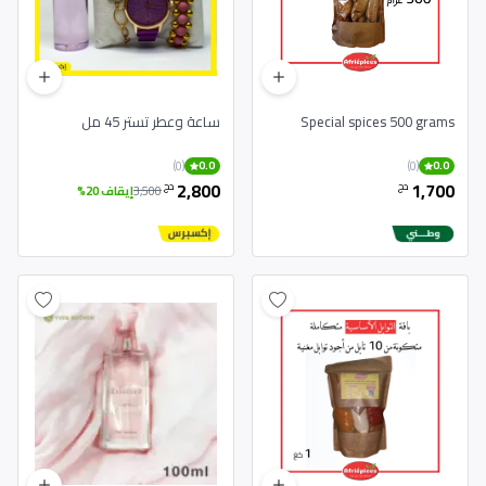
Special spices 500 grams
ساعة وعطر تستر 45 مل
(0)
(0)
0.0
0.0
2,800
1,700
دج
دج
3,500
إيقاف 20%