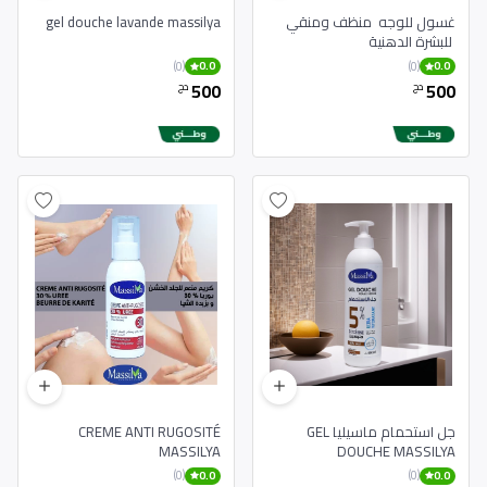
غسول للوجه منظف ومنقي
gel douche lavande massilya
للبشرة الدهنية
(0)
(0)
0.0
0.0
500
500
دج
دج
جل استحمام ماسيليا GEL
CREME ANTI RUGOSITÉ
MASSILYA
DOUCHE MASSILYA
(0)
(0)
0.0
0.0