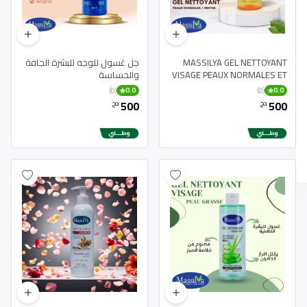
MASSILYA GEL NETTOYANT
جل غسول للوجه للبشرة الجافة
VISAGE PEAUX NORMALES ET
والحساسة
MIXTES 250ML
(0)
(0)
0.0
0.0
500
500
دج
دج