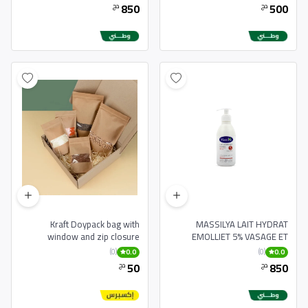
850
500
دج
دج
Kraft Doypack bag with
MASSILYA LAIT HYDRAT
window and zip closure
EMOLLIET 5% VASAGE ET
CORPS POUS PEAUX SECHES
(0)
(0)
0.0
0.0
50
850
دج
دج