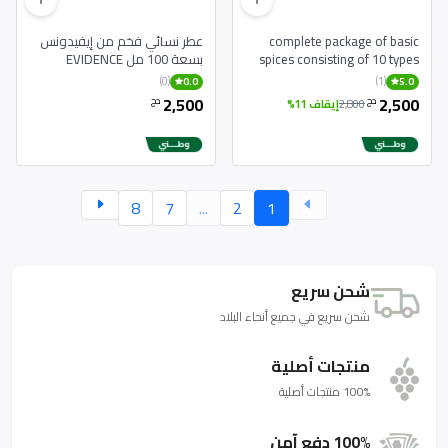
complete package of basic
عطر نسائي فخم من إيفيدونس
spices consisting of 10 types
بسعة 100 مل EVIDENCE
Parfum Pour Femme 100 ml
(0)
(1)
0.0
5.0
2,500
2,500
دج
دج
2,800
إيقاف 11%
8
7
...
2
1
شحن سريع
شحن سريع في جميع أنحاء البلاد
منتجات أصلية
100% منتجات أصلية
100% دفع آمن