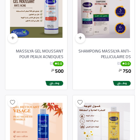
MASSILYA GEL MOUSSANT
SHAMPOING MASSILYA ANTI-
POUR PEAUX ACNEIQUES
PELLICULAIRE DS
250ML
(0)
(0)
0.0
0.0
500
750
دج
دج