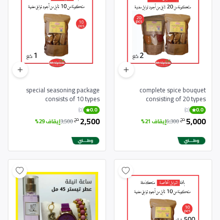
special seasoning package
complete spice bouquet
consists of 10 types
consisting of 20 types
(0)
(0)
0.0
0.0
2,500
5,000
دج
دج
6,300
إيقاف 21%
3,500
إيقاف 29%