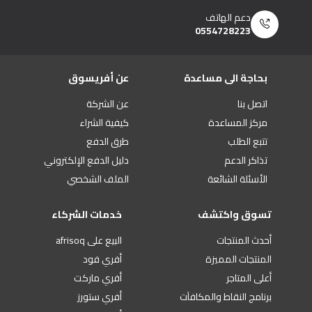
دعم الهاتف
0554728223
بحاجة الى مساعدة
عن أفريسوق
اتصل بنا
عن الشركة
مركز المساعدة
كيفية الشراء
تتبع الطلب
طرق الدفع
تذاكر الدعم
دليل الدفع الإلكتروني
الأسئلة الشائعة
الملف الشخصي
تسوق واكتشف
خدمات الشركاء
أحدث المنتجات
البيع على afrisoq
المنتجات المميزة
أفري فود
أعلى المتاجر
أفري ماركت
برنامج النقاط والمكافآت
أفري ستورز