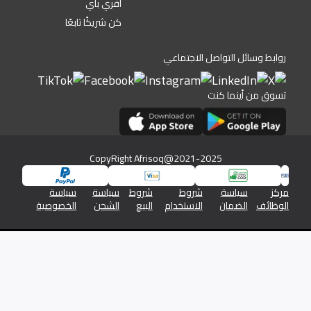
أفري باي
كن شريكًا تابعًا
روابط وسائل التواصل الاجتماعي
تسوق من أينما كنت
CopyRight Afrisoq@2021-2025
مركز
سياسة
شروط
شروط
سياسة
سياسة
الوظائف
الضمان
الاستخدام
البيع
الشحن
الخصوصية
شركة افريسوق للتجارة الالكترونية رقم السجل التجاري 1345/46576
والرقم الضريبي 19613350026613800000