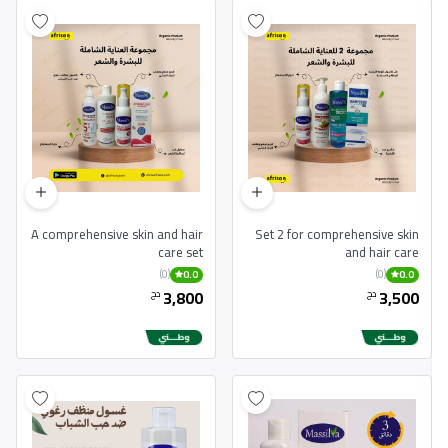
A comprehensive skin and hair
Set 2 for comprehensive skin
care set
and hair care
(0)
(0)
0.0
0.0
3,800
3,500
دج
دج