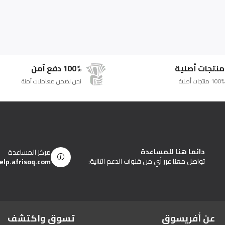
منتجات أصلية
100% دفع آمن
100% منتجات أصلية
نحن نضمن معاملات آمنة
دائما هنا للمساعدة
مركز المساعدة
تواصل معنا عبر أي من قنوات الدعم التالية:
elp.afrisoq.com
عن أفريسوق
تسوق واكتشف