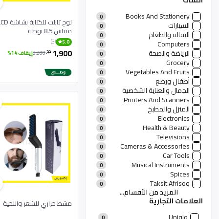
الفئات
Books And Stationery
0
لوح تابلت للكتابة بشا
السيارات
0
مقاس 8.5 بوصة
البقالة والطعام
0
(3)
5.0
Computers
0
1,900
دج
الرياضة والصحة
2,200
إيقاف 14%
0
Grocery
0
Vegetables And Fruits
0
أطفال ورضع
0
الجمال والعناية الشخصية
0
Printers And Scanners
0
المنزل والمطبخ
0
Electronics
0
Health & Beauty
0
Televisions
0
Cameras & Accessories
0
Car Tools
0
Musical Instruments
0
Spices
0
Taksit Afrisoq
0
المزيد من الأقسام...
منتجات رجالية
0
العلامات التجارية
منتجات نسائية
11
مشط حراري للشعر واللحية
الأزياء والعطور
0
Uniqlo
0