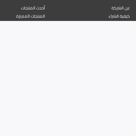
عن الشركة
أحدث المنتجات
كيفية الشراء
المنتجات المميزة
طرق الدفع
أعلى المتاجر
دليل الدفع الإلكتروني
برنامج النقاط والمكافآت
الملف الشخصي
ة الخصوصية
نية رقم السجل التجاري 1345/46576 والرقم الضريبي 19613350026613800000