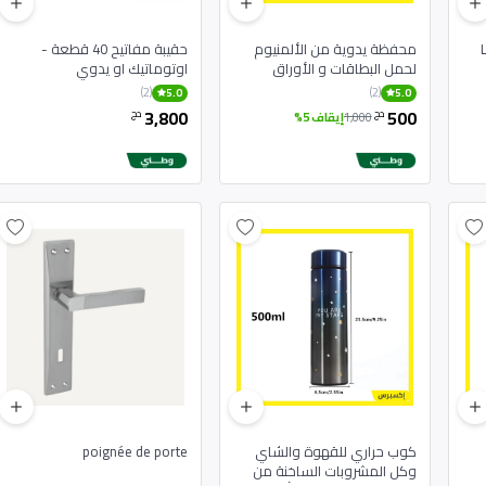
شة LCD
محفظة يدوية من الألمنيوم
حقيبة مفاتيح 40 قطعة -
لحمل البطاقات و الأوراق
اوتوماتيك او يدوي
النقدية
(2)
(2)
5.0
5.0
3,800
500
دج
دج
1,000
إيقاف 5%
كوب حراري للقهوة والشاي
poignée de porte
وكل المشروبات الساخنة من