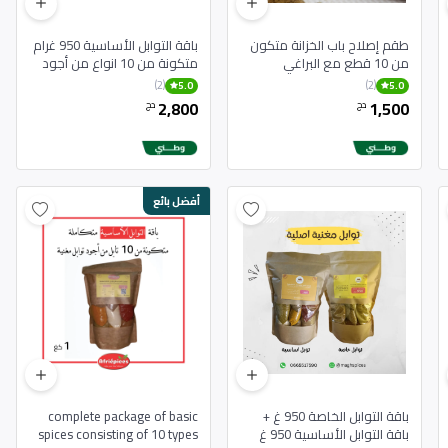
طقم إصلاح باب الخزانة متكون
باقة التوابل الأساسية 950 غرام
من 10 قطع مع البراغي
متكونة من 10 انواع من أجود
توابل مغنية
(2)
(2)
5.0
5.0
2,800
1,500
دج
دج
أفضل بائع
باقة التوابل الخاصة 950 غ +
complete package of basic
باقة التوابل الأساسية 950 غ
spices consisting of 10 types