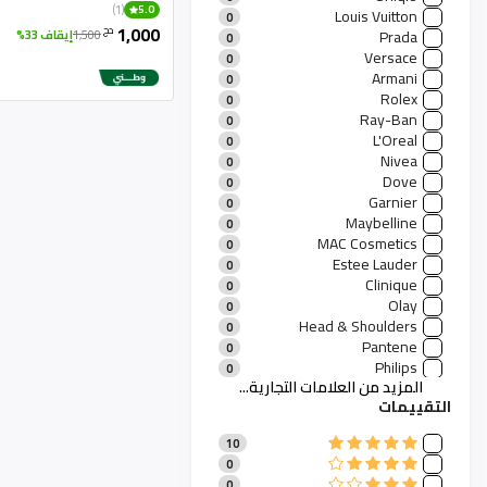
منتجات منزلية
1
(1)
5.0
Louis Vuitton
0
مستلزمات وألعاب الأطفال
0
1,000
دج
Prada
1,500
إيقاف 33%
0
Sports Products
0
Versace
0
Packing Materials
0
Armani
0
Hardware
0
Rolex
0
Watches
0
Ray-Ban
0
Sunglasses
0
L'Oreal
0
Phones And Tablets
0
Nivea
0
Digital Products
0
Dove
0
Garnier
0
Maybelline
0
MAC Cosmetics
0
Estee Lauder
0
Clinique
0
Olay
0
Head & Shoulders
0
Pantene
0
Philips
0
المزيد من العلامات التجارية...
Bosch
0
التقييمات
Dyson
0
Whirlpool
0
10
Samsung Home
0
0
LG Appliances
0
0